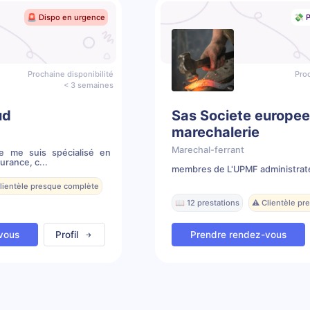
🚨 Dispo en urgence
💸 P
Prochaine disponibilité
Proc
< 3 semaines
ud
Sas Societe europe
marechalerie
Marechal-ferrant
Je me suis spécialisé en
rance, c...
membres de L'UPMF administrat
Clientèle presque complète
📖 12 prestations
⚠️ Clientèle p
vous
Profil
Prendre rendez-vous