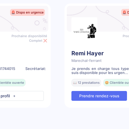
🚨 Dispo en urgence
🚨 
Prochaine disponibilité
Proc
Complet ❌
Remi Hayer
Marechal-ferrant
744015 Secrétariat:
Je prends en charge tous type
suis disponible pour les urgen...
lientèle ouverte
📖 12 prestations
🤩 Clientèle ou
 profil
Prendre rendez-vous