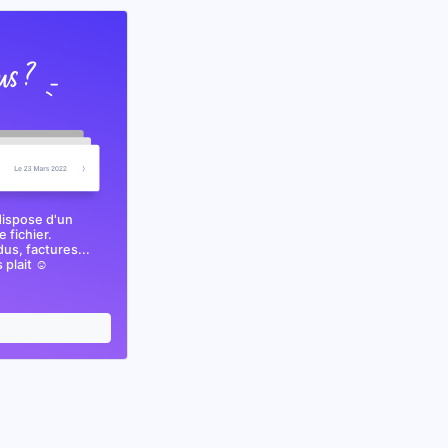
dispose d'un
 fichier.
s, factures...
plait ☺️