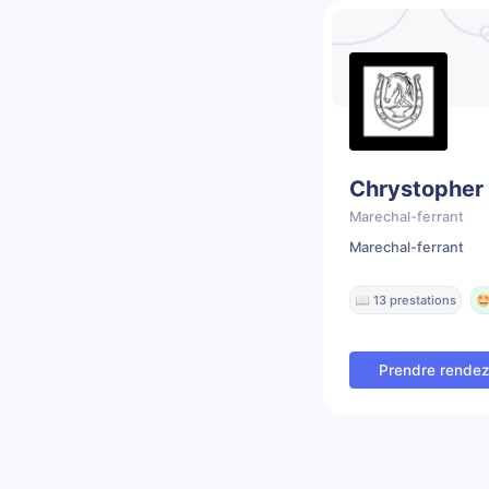
Chrystopher
Marechal-ferrant
Marechal-ferrant
📖 13 prestations
🤩
Prendre rende