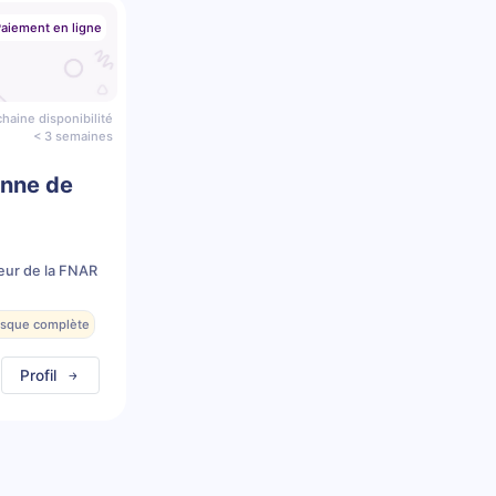
aiement en ligne
haine disponibilité
< 3 semaines
enne de
eur de la FNAR
resque complète
Profil