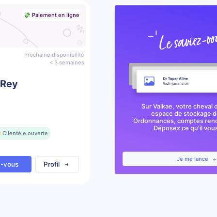
💸 Paiement en ligne
Prochaine disponibilité
< 3 semaines
 Rey
Sur Valkae, votre cheval 
espace de stockage de
Ordonnances, comptes rendu
Déposez ce qu'il vous 
 Clientèle ouverte
Je me lance
z-vous
Profil