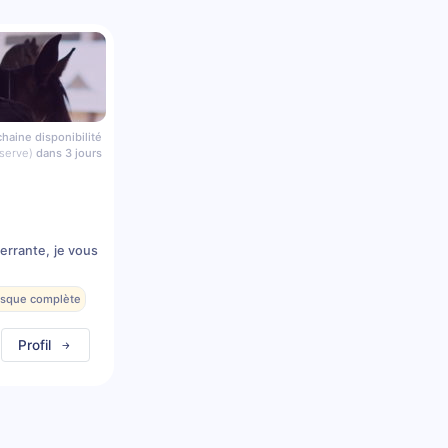
haine disponibilité
serve)
dans 3 jours
errante, je vous
resque complète
Profil