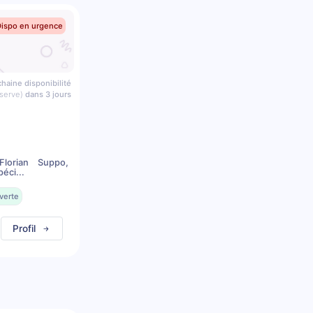
Dispo en urgence
haine disponibilité
serve)
dans 3 jours
lorian Suppo,
éci...
verte
Profil