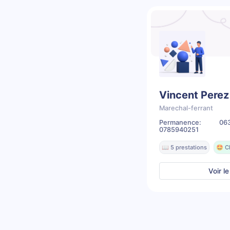
Vincent Perez
Marechal-ferrant
Permanence: 0631
0785940251
📖 5 prestations
🤩 C
Voir le