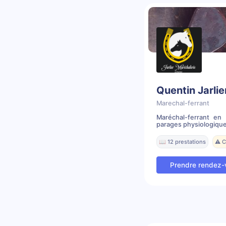
Quentin Jarlie
Marechal-ferrant
Maréchal-ferrant en
parages physiologique,
📖 12 prestations
⚠️ 
Prendre rendez-