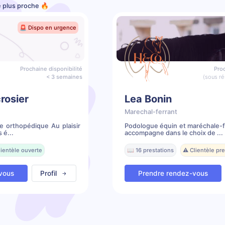
e plus proche 🔥
🚨 Dispo en urgence
Prochaine disponibilité
Proc
< 3 semaines
(sous ré
rosier
Lea Bonin
Marechal-ferrant
e orthopédique Au plaisir
Podologue équin et maréchale-f
 é...
accompagne dans le choix de ...
lientèle ouverte
📖 16 prestations
⚠️ Clientèle p
vous
Profil
Prendre rendez-vous