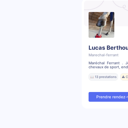
Lucas Bertho
Marechal-ferrant
Maréchal Ferrant . 
chevaux de sport, endu
📖 13 prestations
⚠️ 
Prendre rendez-