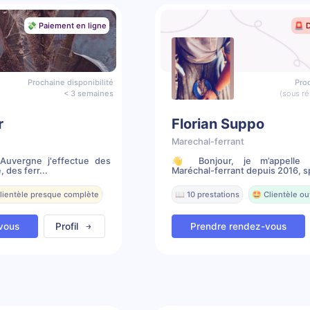
💸 Paiement en ligne
🚨 
Prochaine disponibilité
Proc
< 3 semaines
(sous ré
r
Florian Suppo
Marechal-ferrant
 Auvergne j'effectue des
👋 Bonjour, je m’appelle F
 des ferr...
Maréchal-ferrant depuis 2016, sp
Clientèle presque complète
📖 10 prestations
🤩 Clientèle ou
vous
Profil
Prendre rendez-vous