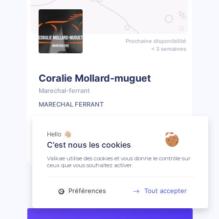
Prochaine disponibilité
< 3 semaines
Coralie Mollard-muguet
Marechal-ferrant
MARECHAL FERRANT
📖 1 prestation
🤩 Clientèle ouverte
Hello 👋🏼
C'est nous les cookies
Prendre rendez-vous
Profil
Valkae utilise des cookies et vous donne le contrôle sur
ceux que vous souhaitez activer.
Préférences
Tout accepter