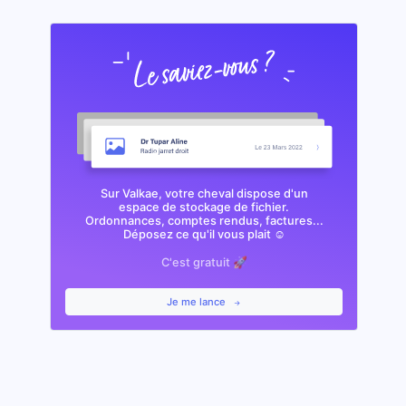
Sur Valkae, votre cheval dispose d'un
espace de stockage de fichier.
Ordonnances, comptes rendus, factures...
Déposez ce qu'il vous plait ☺️
C'est gratuit 🚀
Je me lance