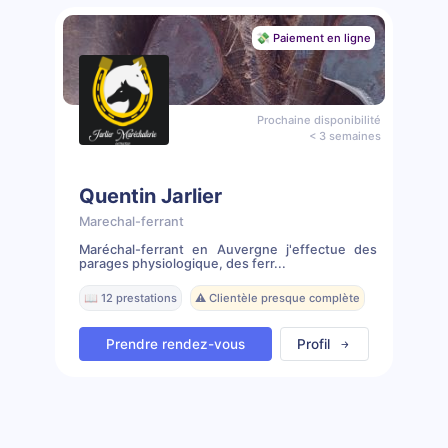
💸 Paiement en ligne
Prochaine disponibilité
< 3 semaines
Quentin Jarlier
Marechal-ferrant
Maréchal-ferrant en Auvergne j'effectue des
parages physiologique, des ferr...
📖 12 prestations
⚠️ Clientèle presque complète
Prendre rendez-vous
Profil