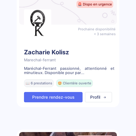
🚨 Dispo en urgence
Prochaine disponibilité
< 3 semaines
Zacharie Kolisz
Marechal-ferrant
Maréchal-Ferrant passionné, attentionné et
minutieux. Disponible pour par...
📖 6 prestations
🤩 Clientèle ouverte
Prendre rendez-vous
Profil