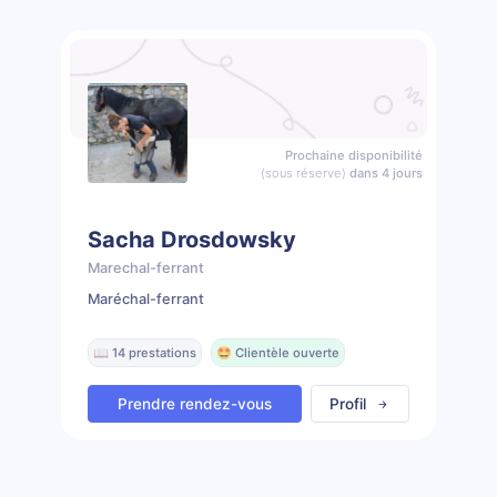
Prochaine disponibilité
(sous réserve)
dans 4 jours
Sacha Drosdowsky
Marechal-ferrant
Maréchal-ferrant
📖 14 prestations
🤩 Clientèle ouverte
Prendre rendez-vous
Profil