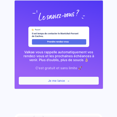
Valkae vous rappelle automatiquement vos
rendez-vous et les prochaines échéances à
venir. Plus d’oublis, plus de soucis 👌🏼
C'est gratuit et sans limite 🚀
Je me lance