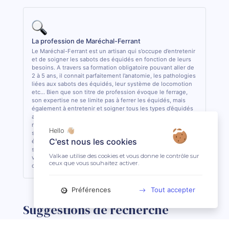
La profession de Maréchal-Ferrant
Le Maréchal-Ferrant est un artisan qui s’occupe d’entretenir
et de soigner les sabots des équidés en fonction de leurs
besoins. A travers sa formation obligatoire pouvant aller de
2 à 5 ans, il connait parfaitement l’anatomie, les pathologies
liées aux sabots des équidés, leur système de locomotion
etc... Bien que son titre de profession évoque le ferrage,
son expertise ne se limite pas à ferrer les équidés, mais
également à entretenir et soigner tous les types d’équidés
aux pieds nus, ou encore à créer/adapter des fers sur-
mesure pour chaque spécificité et pathologie. Il travaille
Hello 👋🏼
souvent en collaboration avec les autres acteurs de santé
C'est nous les cookies
équine (Vétérinaire, Ostéopathe) pour intervenir au mieux
sur les sabots des équidés. C’est la seule profession (hors
Valkae utilise des cookies et vous donne le contrôle sur
vétérinaire) ayant obtenu une dérogation pour effectuer
ceux que vous souhaitez activer.
des actes de soins sur les sabots des équidés en France.
Préférences
Tout accepter
Suggestions de recherche