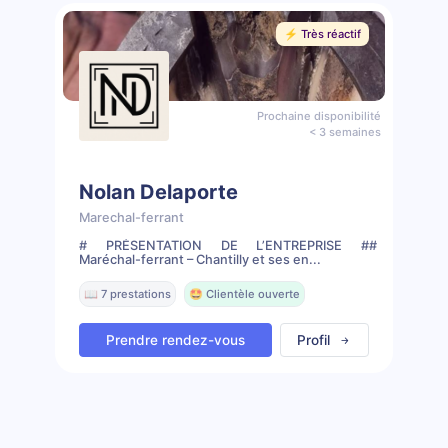
⚡️ Très réactif
Prochaine disponibilité
< 3 semaines
Nolan Delaporte
Marechal-ferrant
# PRÉSENTATION DE L’ENTREPRISE ##
Maréchal-ferrant – Chantilly et ses en...
📖 7 prestations
🤩 Clientèle ouverte
Prendre rendez-vous
Profil