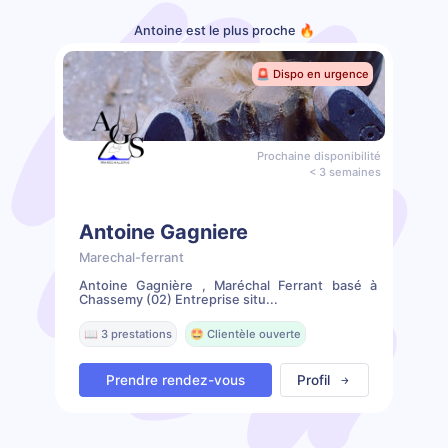
Antoine est le plus proche 🔥
🚨 Dispo en urgence
Prochaine disponibilité
< 3 semaines
Antoine Gagniere
Marechal-ferrant
Antoine Gagnière , Maréchal Ferrant basé à
Chassemy (02) Entreprise situ...
📖 3 prestations
🤩 Clientèle ouverte
Prendre rendez-vous
Profil