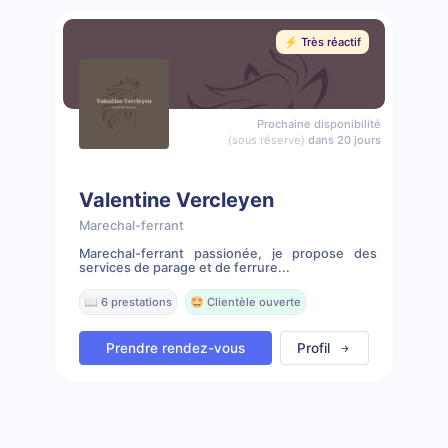
⚡️ Très réactif
Prochaine disponibilité
(sous réserve)
dans 20 jours
Valentine Vercleyen
Marechal-ferrant
Marechal-ferrant passionée, je propose des
services de parage et de ferrure...
📖 6 prestations
🤩 Clientèle ouverte
Prendre rendez-vous
Profil