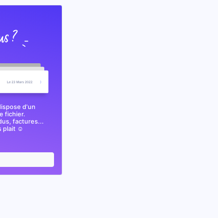
dispose d'un
 fichier.
s, factures...
plait ☺️