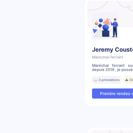
Jeremy Coust
Marechal-ferrant
Maréchal ferrant su
depuis 2019 , je possèd
📖 3 prestations
⚠️ C
Prendre rendez-