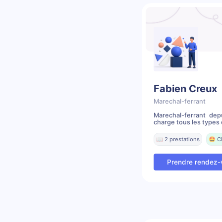
Fabien Creux
Marechal-ferrant
Marechal-ferrant de
charge tous les types 
📖 2 prestations
🤩 C
Prendre rendez-