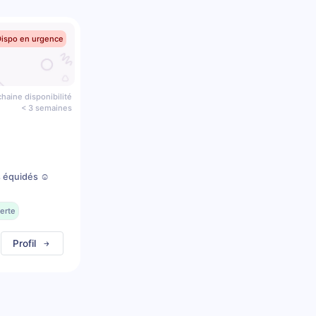
Dispo en urgence
haine disponibilité
< 3 semaines
s équidés ☺️
erte
Profil