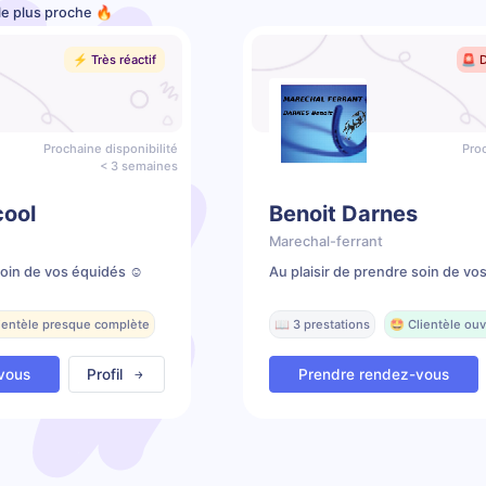
le plus proche 🔥
⚡️ Très réactif
🚨 
Prochaine disponibilité
Proc
< 3 semaines
cool
Benoit Darnes
Marechal-ferrant
soin de vos équidés ☺️
Au plaisir de prendre soin de vo
lientèle presque complète
📖 3 prestations
🤩 Clientèle ouv
vous
Profil
Prendre rendez-vous