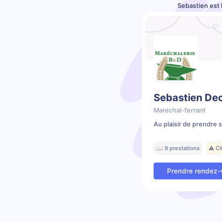
Sebastien est 
Sebastien De
Marechal-ferrant
Au plaisir de prendre 
📖 9 prestations
⚠️ C
Prendre rendez-