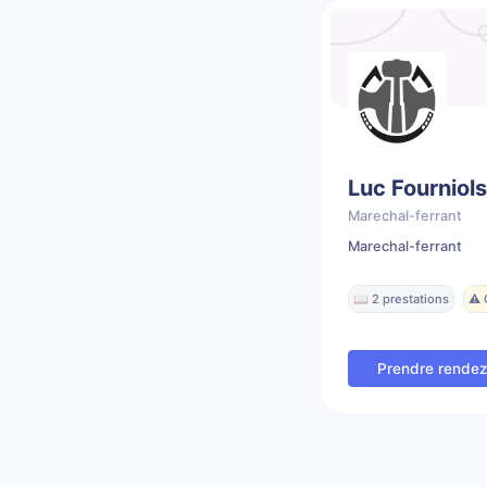
Luc Fourniols
Marechal-ferrant
Marechal-ferrant
📖 2 prestations
⚠️
Prendre rende