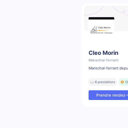
Cleo Morin
Marechal-ferrant
Marechal-ferrant depu
📖 6 prestations
🤩 C
Prendre rendez-