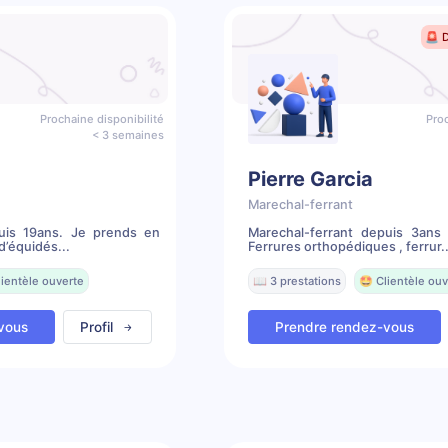
🚨 
Prochaine disponibilité
Proc
< 3 semaines
Pierre Garcia
Marechal-ferrant
puis 19ans. Je prends en
Marechal-ferrant depuis 3an
d’équidés...
Ferrures orthopédiques , ferrur..
lientèle ouverte
📖 3 prestations
🤩 Clientèle ouv
vous
Profil
Prendre rendez-vous