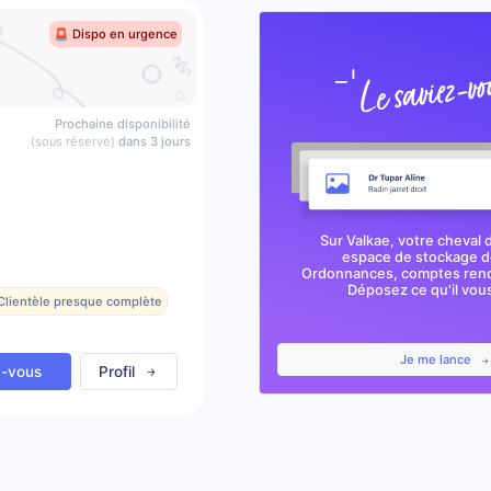
🚨 Dispo en urgence
Prochaine disponibilité
(sous réserve)
dans 3 jours
Sur Valkae, votre cheval 
espace de stockage de
Ordonnances, comptes rendu
Déposez ce qu'il vous 
 Clientèle presque complète
Je me lance
z-vous
Profil