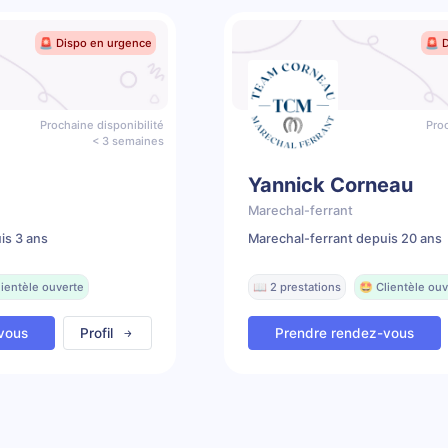
🚨 Dispo en urgence
🚨 
Prochaine disponibilité
Proc
< 3 semaines
Yannick Corneau
Marechal-ferrant
is 3 ans
Marechal-ferrant depuis 20 ans
lientèle ouverte
📖 2 prestations
🤩 Clientèle ouv
vous
Profil
Prendre rendez-vous