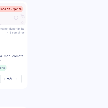
Dispo en urgence
haine disponibilité
< 3 semaines
s a mon compte
.
erte
Profil