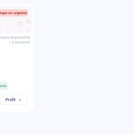
Dispo en urgence
haine disponibilité
< 3 semaines
erte
Profil