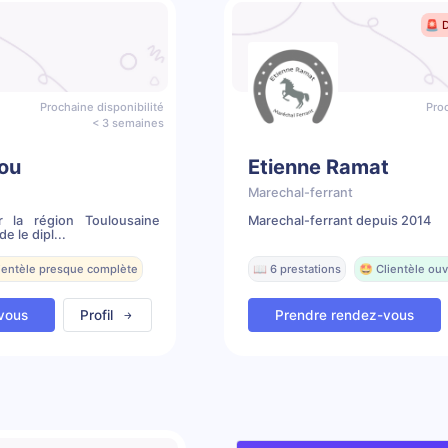
🚨 
Prochaine disponibilité
Proc
< 3 semaines
ou
Etienne Ramat
Marechal-ferrant
r la région Toulousaine
Marechal-ferrant depuis 2014
e le dipl...
lientèle presque complète
📖 6 prestations
🤩 Clientèle ouv
vous
Profil
Prendre rendez-vous