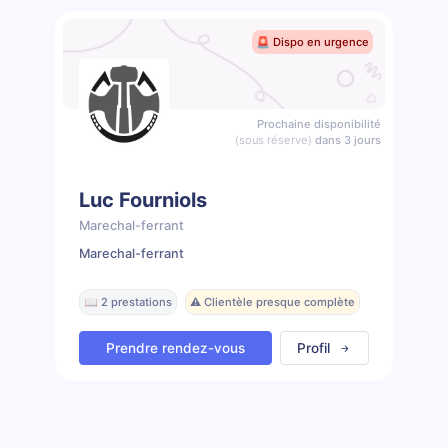
🚨 Dispo en urgence
Prochaine disponibilité
(sous réserve)
dans 3 jours
Luc Fourniols
Marechal-ferrant
Marechal-ferrant
📖 2 prestations
⚠️ Clientèle presque complète
Prendre rendez-vous
Profil