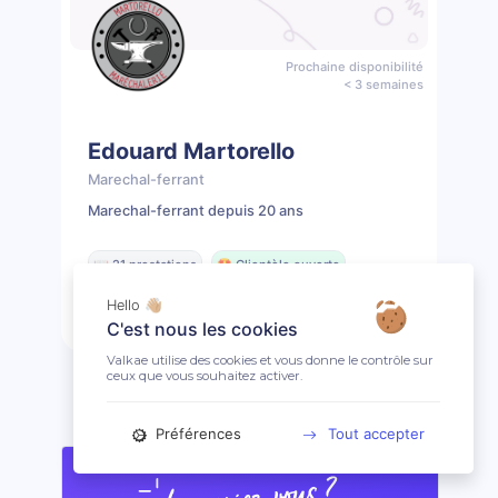
Prochaine disponibilité
< 3 semaines
Edouard Martorello
Marechal-ferrant
Marechal-ferrant depuis 20 ans
📖 21 prestations
🤩 Clientèle ouverte
Hello 👋🏼
Prendre rendez-vous
Profil
C'est nous les cookies
Valkae utilise des cookies et vous donne le contrôle sur
ceux que vous souhaitez activer.
Préférences
Tout accepter