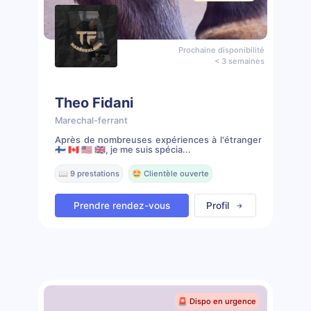
Prochaine disponibilité
< 3 semaines
Theo Fidani
Marechal-ferrant
Après de nombreuses expériences à l'étranger
🇫🇮 🇨🇦 🇺🇸 🇬🇧, je me suis spécia...
📖 9 prestations
🤩 Clientèle ouverte
Prendre rendez-vous
Profil
🚨 Dispo en urgence