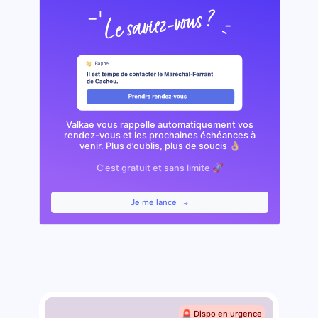
Valkae vous rappelle automatiquement vos
rendez-vous et les prochaines échéances à
venir. Plus d’oublis, plus de soucis 👌🏼
C'est gratuit et sans limite 🚀
Je me lance
🚨 Dispo en urgence