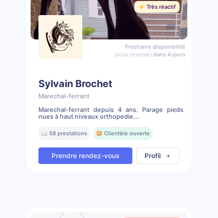
⚡️ Très réactif
Prochaine disponibilité
(sous réserve)
dans 4 jours
Sylvain Brochet
Marechal-ferrant
Marechal-ferrant depuis 4 ans. Parage pieds
nues à haut niveaux orthopedie...
📖 58 prestations
🤩 Clientèle ouverte
Prendre rendez-vous
Profil