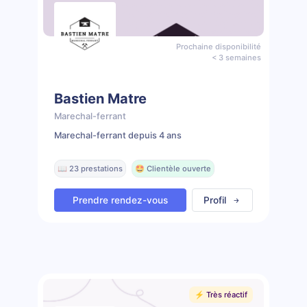
Prochaine disponibilité
< 3 semaines
Bastien Matre
Marechal-ferrant
Marechal-ferrant depuis 4 ans
📖 23 prestations
🤩 Clientèle ouverte
Prendre rendez-vous
Profil
⚡️ Très réactif