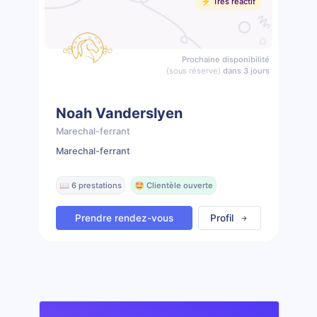
⚡️ Très réactif
Prochaine disponibilité
(sous réserve)
dans 3 jours
Noah Vanderslyen
Marechal-ferrant
Marechal-ferrant
📖 6 prestations
🤩 Clientèle ouverte
Prendre rendez-vous
Profil