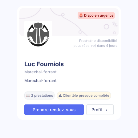
🚨 Dispo en urgence
Prochaine disponibilité
(sous réserve)
dans 4 jours
Luc Fourniols
Marechal-ferrant
Marechal-ferrant
📖 2 prestations
⚠️ Clientèle presque complète
Prendre rendez-vous
Profil