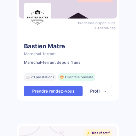
Prochaine disponibilité
< 3 semaines
Bastien Matre
Marechal-ferrant
Marechal-ferrant depuis 4 ans
📖 23 prestations
🤩 Clientèle ouverte
Prendre rendez-vous
Profil
⚡️ Très réactif