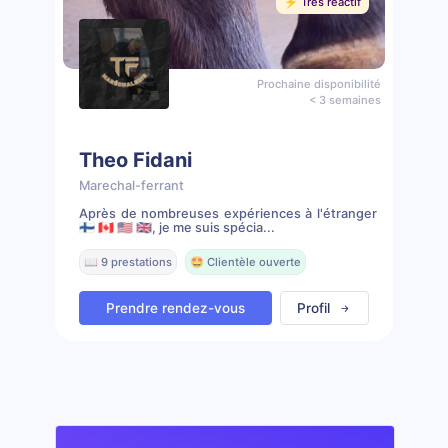
⚡️ Très réactif
Prochaine disponibilité
< 3 semaines
Theo Fidani
Marechal-ferrant
Après de nombreuses expériences à l'étranger
🇫🇮 🇨🇦 🇺🇸 🇬🇧, je me suis spécia...
📖 9 prestations
🤩 Clientèle ouverte
Prendre rendez-vous
Profil