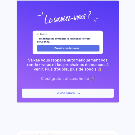
Valkae vous rappelle automatiquement vos
rendez-vous et les prochaines échéances à
venir. Plus d’oublis, plus de soucis 👌🏼
C'est gratuit et sans limite 🚀
Je me lance