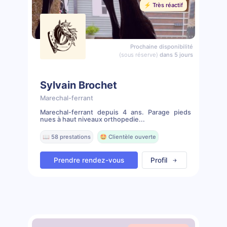
⚡️ Très réactif
Prochaine disponibilité
(sous réserve)
dans 5 jours
Sylvain Brochet
Marechal-ferrant
Marechal-ferrant depuis 4 ans. Parage pieds
nues à haut niveaux orthopedie...
📖 58 prestations
🤩 Clientèle ouverte
Prendre rendez-vous
Profil