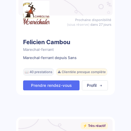
Prochaine disponibilité
(sous réserve)
dans 27 jours
Felicien Cambou
Marechal-ferrant
Marechal-ferrant depuis 5ans
📖 40 prestations
⚠️ Clientèle presque complète
Prendre rendez-vous
Profil
⚡️ Très réactif