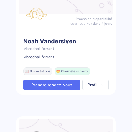
Prochaine disponibilité
(sous réserve)
dans 4 jours
Noah Vanderslyen
Marechal-ferrant
Marechal-ferrant
📖 6 prestations
🤩 Clientèle ouverte
Prendre rendez-vous
Profil