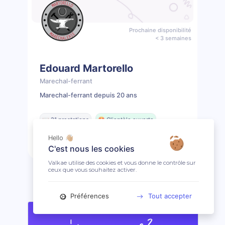
Prochaine disponibilité
< 3 semaines
Edouard Martorello
Marechal-ferrant
Marechal-ferrant depuis 20 ans
📖 21 prestations
🤩 Clientèle ouverte
Hello 👋🏼
Prendre rendez-vous
Profil
C'est nous les cookies
Valkae utilise des cookies et vous donne le contrôle sur
ceux que vous souhaitez activer.
Préférences
Tout accepter