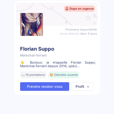
🚨 Dispo en urgence
Prochaine disponibilité
(sous réserve)
dans 3 jours
Florian Suppo
Marechal-ferrant
👋 Bonjour, je m’appelle Florian Suppo,
Maréchal-ferrant depuis 2016, spéci...
📖 10 prestations
🤩 Clientèle ouverte
Prendre rendez-vous
Profil