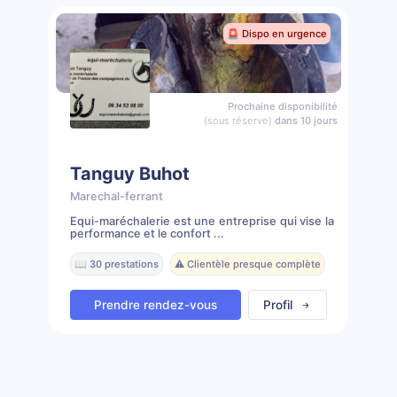
🚨 Dispo en urgence
Prochaine disponibilité
(sous réserve)
dans 10 jours
Tanguy Buhot
Marechal-ferrant
Equi-maréchalerie est une entreprise qui vise la
performance et le confort ...
📖 30 prestations
⚠️ Clientèle presque complète
Prendre rendez-vous
Profil