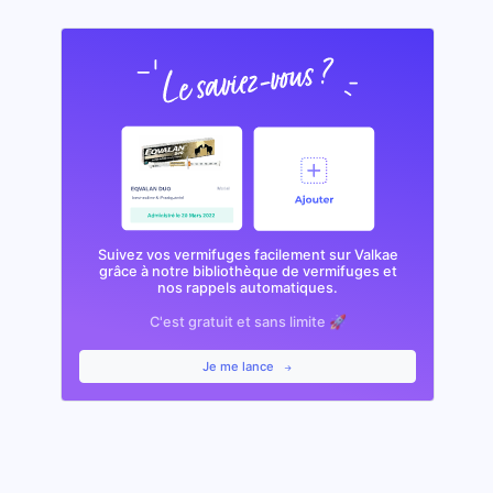
Suivez vos vermifuges facilement sur Valkae
grâce à notre bibliothèque de vermifuges et
nos rappels automatiques.
C'est gratuit et sans limite 🚀
Je me lance