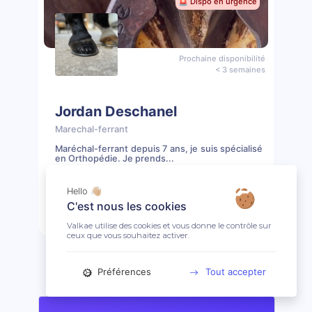
🚨 Dispo en urgence
Prochaine disponibilité
< 3 semaines
Jordan Deschanel
Marechal-ferrant
Maréchal-ferrant depuis 7 ans, je suis spécialisé
en Orthopédie. Je prends...
📖 51 prestations
🤩 Clientèle ouverte
Hello 👋🏼
C'est nous les cookies
Prendre rendez-vous
Profil
Valkae utilise des cookies et vous donne le contrôle sur
ceux que vous souhaitez activer.
Préférences
Tout accepter