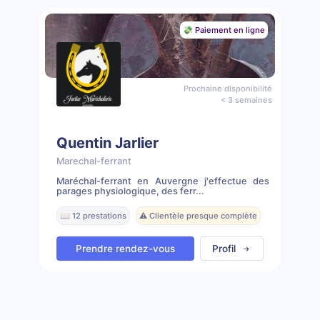
💸 Paiement en ligne
Prochaine disponibilité
< 3 semaines
Quentin Jarlier
Marechal-ferrant
Maréchal-ferrant en Auvergne j'effectue des
parages physiologique, des ferr...
📖 12 prestations
⚠️ Clientèle presque complète
Prendre rendez-vous
Profil