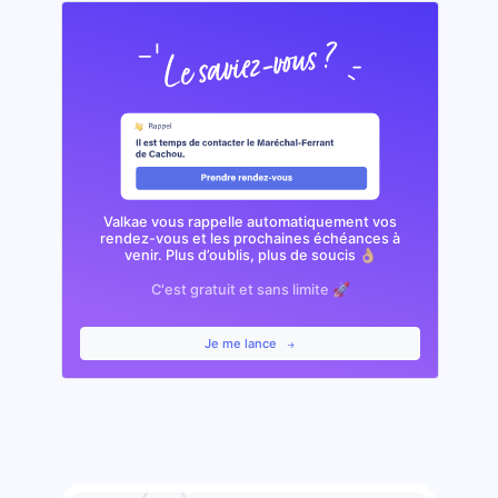
Valkae vous rappelle automatiquement vos
rendez-vous et les prochaines échéances à
venir. Plus d’oublis, plus de soucis 👌🏼
C'est gratuit et sans limite 🚀
Je me lance