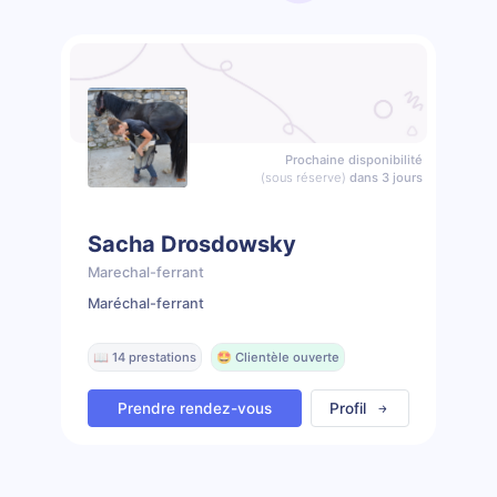
Prochaine disponibilité
(sous réserve)
dans 3 jours
Sacha Drosdowsky
Marechal-ferrant
Maréchal-ferrant
📖 14 prestations
🤩 Clientèle ouverte
Prendre rendez-vous
Profil