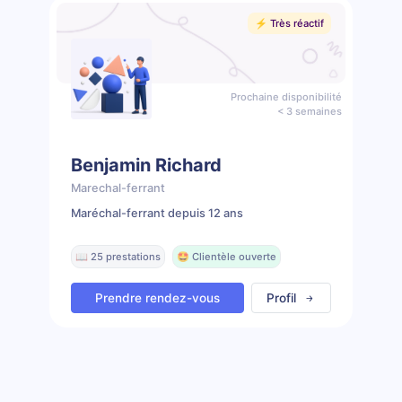
⚡️ Très réactif
Prochaine disponibilité
< 3 semaines
Benjamin Richard
Marechal-ferrant
Maréchal-ferrant depuis 12 ans
📖 25 prestations
🤩 Clientèle ouverte
Prendre rendez-vous
Profil