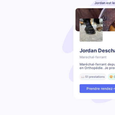
Jordan est l
Jordan Desch
Marechal-ferrant
Maréchal-ferrant depui
en Orthopédie. Je pre
📖 51 prestations
🤩 
Prendre rendez-