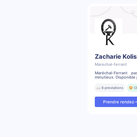
Zacharie Koli
Marechal-ferrant
Maréchal-Ferrant pa
minutieux. Disponible 
📖 6 prestations
🤩 C
Prendre rendez-