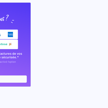
factures de vos
e sécurisée.*
activé l'option