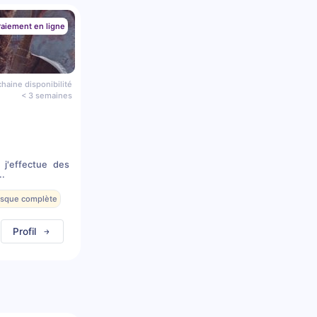
aiement en ligne
haine disponibilité
< 3 semaines
 j'effectue des
..
resque complète
Profil