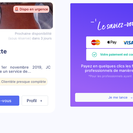
🚨 Dispo en urgence
Prochaine disponibilité
(sous réserve)
dans 3 jours
tte
Payez en quelques clics les 
e 1er novembre 2019, JC
professionnels de manièr
 un service de...
*Pour les professionnels ayant 
️ Clientèle presque complète
Je me lance
z-vous
Profil