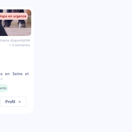
Dispo en urgence
haine disponibilité
< 3 semaines
ns en Seine et
..
erte
Profil