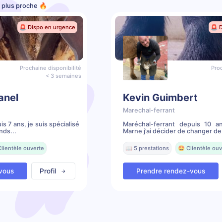
e plus proche 🔥
🚨 Dispo en urgence
🚨 
Prochaine disponibilité
Proc
< 3 semaines
anel
Kevin Guimbert
Marechal-ferrant
s 7 ans, je suis spécialisé
Maréchal-ferrant depuis 10 a
nds...
Marne j’ai décider de changer de.
Clientèle ouverte
📖 5 prestations
🤩 Clientèle ouv
vous
Profil
Prendre rendez-vous