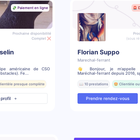
💸 Paiement en ligne
🚨 
Prochaine disponibilité
Proc
Complet ❌
(sous ré
selin
Florian Suppo
Marechal-ferrant
ipe américaine de CSO
👋 Bonjour, je m’appelle F
stacles). Fe...
Maréchal-ferrant depuis 2016, sp
Clientèle presque complète
📖 10 prestations
🤩 Clientèle ou
 profil
Prendre rendez-vous