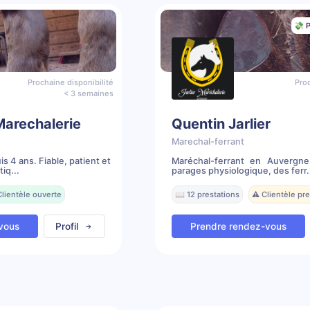
💸 P
Prochaine disponibilité
Proc
< 3 semaines
Marechalerie
Quentin Jarlier
Marechal-ferrant
s 4 ans. Fiable, patient et
Maréchal-ferrant en Auvergne
iq...
parages physiologique, des ferr.
Clientèle ouverte
📖 12 prestations
⚠️ Clientèle p
vous
Profil
Prendre rendez-vous