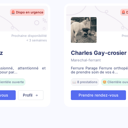
🚨 Dispo en urgence
🚨 
Prochaine disponibilité
Proc
< 3 semaines
sz
Charles Gay-crosier
Marechal-ferrant
ssionné, attentionné et
Ferrure Parage Ferrure orthopé
pour par...
de prendre soin de vos é...
lientèle ouverte
📖 8 prestations
🤩 Clientèle ouv
vous
Profil
Prendre rendez-vous