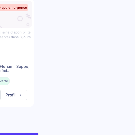
Dispo en urgence
haine disponibilité
serve)
dans 3 jours
lorian Suppo,
éci...
verte
Profil