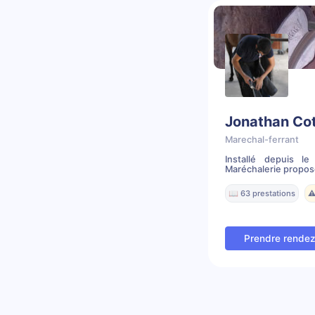
Jonathan Co
Marechal-ferrant
Installé depuis l
Maréchalerie propose
📖 63 prestations
⚠
Prendre rende