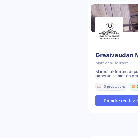
Gresivaudan 
Marechal-ferrant
Marechal-ferrant depui
ponctuel je met en prat
📖 10 prestations
🤩 
Prendre rendez-