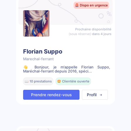
🚨 Dispo en urgence
Prochaine disponibilité
(sous réserve)
dans 4 jours
Florian Suppo
Marechal-ferrant
👋 Bonjour, je m’appelle Florian Suppo,
Maréchal-ferrant depuis 2016, spéci...
📖 10 prestations
🤩 Clientèle ouverte
Prendre rendez-vous
Profil