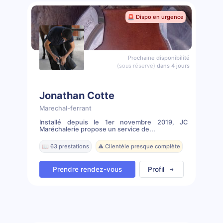
🚨 Dispo en urgence
Prochaine disponibilité
(sous réserve)
dans 4 jours
Jonathan Cotte
Marechal-ferrant
Installé depuis le 1er novembre 2019, JC
Maréchalerie propose un service de...
📖 63 prestations
⚠️ Clientèle presque complète
Prendre rendez-vous
Profil