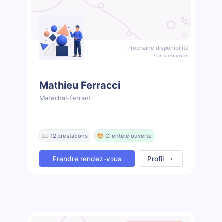
Prochaine disponibilité
< 3 semaines
Mathieu Ferracci
Marechal-ferrant
📖 12 prestations
🤩 Clientèle ouverte
Prendre rendez-vous
Profil