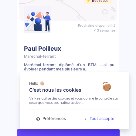
⚡️ Très réactif
Prochaine disponibilité
< 3 semaines
Paul Poilleux
Marechal-ferrant
Maréchal-ferrant diplômé d'un BTM. J'ai pu
évoluer pendant mes plusieurs a...
📖 7 prestations
🤩 Clientèle ouverte
Hello 👋🏼
C'est nous les cookies
Prendre rendez-vous
Profil
Valkae utilise des cookies et vous donne le contrôle sur
ceux que vous souhaitez activer.
Préférences
Tout accepter