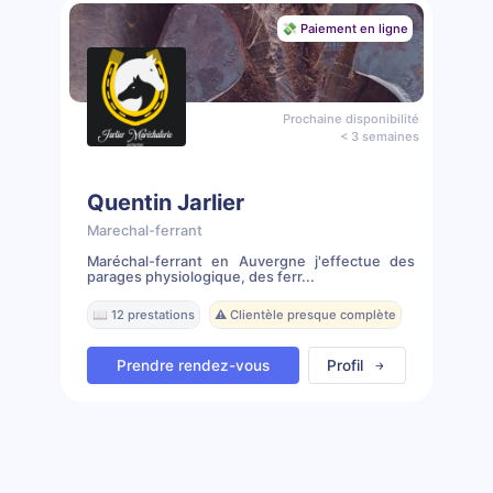
💸 Paiement en ligne
Prochaine disponibilité
< 3 semaines
Quentin Jarlier
Marechal-ferrant
Maréchal-ferrant en Auvergne j'effectue des
parages physiologique, des ferr...
📖 12 prestations
⚠️ Clientèle presque complète
Prendre rendez-vous
Profil