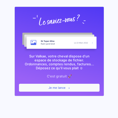
Sur Valkae, votre cheval dispose d'un
espace de stockage de fichier.
Ordonnances, comptes rendus, factures...
Déposez ce qu'il vous plait ☺️
C'est gratuit 🚀
Je me lance