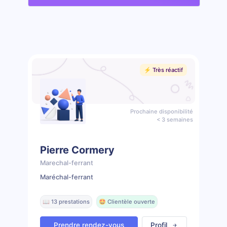
⚡️ Très réactif
Prochaine disponibilité
< 3 semaines
Pierre Cormery
Marechal-ferrant
Maréchal-ferrant
📖 13 prestations
🤩 Clientèle ouverte
Prendre rendez-vous
Profil