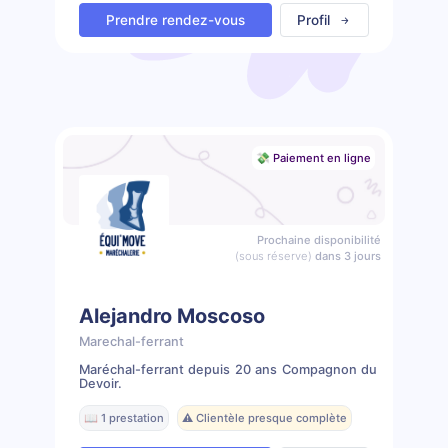
Prendre rendez-vous
Profil
💸 Paiement en ligne
Prochaine disponibilité
(sous réserve)
dans 3 jours
Alejandro Moscoso
Marechal-ferrant
Maréchal-ferrant depuis 20 ans Compagnon du
Devoir.
📖 1 prestation
⚠️ Clientèle presque complète