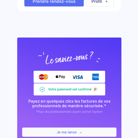
Prendre rendez-vous
Profil
Payez en quelques clics les factures de vos
professionnels de manière sécurisée.*
*Pour les professionnels ayant activé l'option
Je me lance