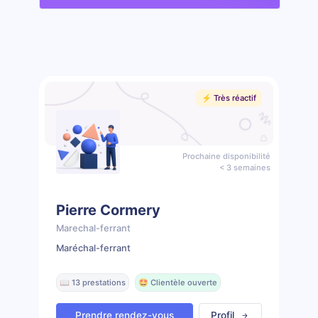
⚡️ Très réactif
Prochaine disponibilité
< 3 semaines
Pierre Cormery
Marechal-ferrant
Maréchal-ferrant
📖 13 prestations
🤩 Clientèle ouverte
Prendre rendez-vous
Profil