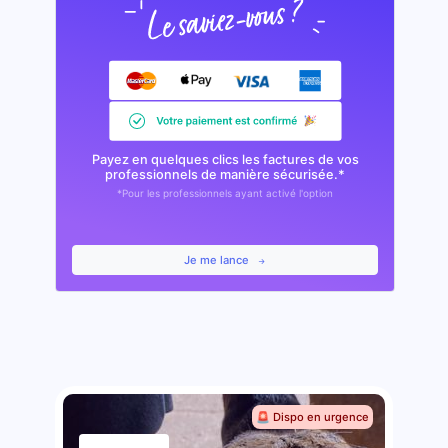
Payez en quelques clics les factures de vos
professionnels de manière sécurisée.*
*Pour les professionnels ayant activé l'option
Je me lance
🚨 Dispo en urgence