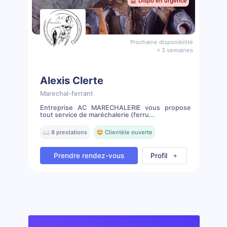
🚨 Dispo en urgence
Prochaine disponibilité
< 3 semaines
Alexis Clerte
Marechal-ferrant
Entreprise AC MARECHALERIE vous propose
tout service de maréchalerie (ferru...
📖 8 prestations
🤩 Clientèle ouverte
Prendre rendez-vous
Profil