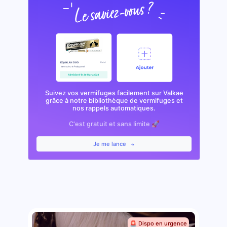
Suivez vos vermifuges facilement sur Valkae
grâce à notre bibliothèque de vermifuges et
nos rappels automatiques.
C'est gratuit et sans limite 🚀
Je me lance
🚨 Dispo en urgence