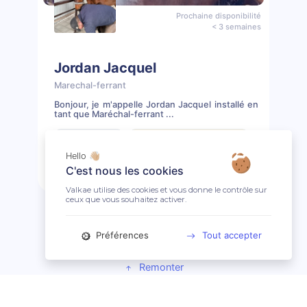
Prochaine disponibilité
< 3 semaines
Jordan Jacquel
Marechal-ferrant
Bonjour, je m'appelle Jordan Jacquel installé en
tant que Maréchal-ferrant ...
📖 11 prestations
⚠️ Clientèle presque complète
Hello 👋🏼
C'est nous les cookies
Prendre rendez-vous
Profil
Valkae utilise des cookies et vous donne le contrôle sur
ceux que vous souhaitez activer.
Préférences
Tout accepter
Remonter