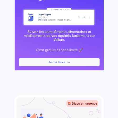
Suivez les compléments alimentaires et
médicaments de vos équidés facilement sur
Valkae.
C'est gratuit et sans limite 🚀
Je me lance
🚨 Dispo en urgence