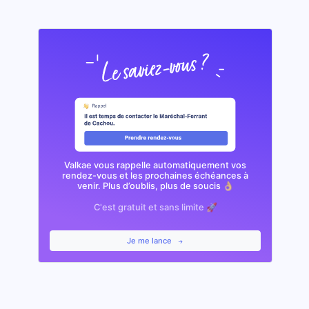
Valkae vous rappelle automatiquement vos
rendez-vous et les prochaines échéances à
venir. Plus d’oublis, plus de soucis 👌🏼
C'est gratuit et sans limite 🚀
Je me lance