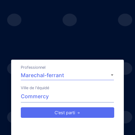
Professionnel
Ville de l'équidé
C'est parti