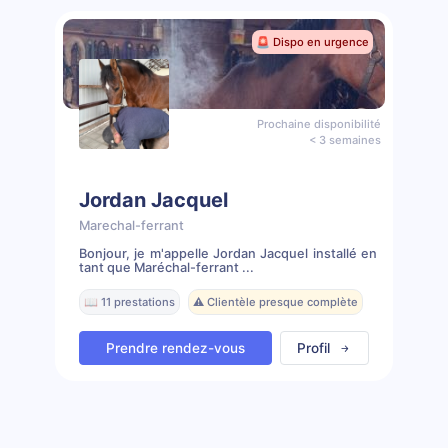
🚨 Dispo en urgence
Prochaine disponibilité
< 3 semaines
Jordan Jacquel
Marechal-ferrant
Bonjour, je m'appelle Jordan Jacquel installé en
tant que Maréchal-ferrant ...
📖 11 prestations
⚠️ Clientèle presque complète
Prendre rendez-vous
Profil