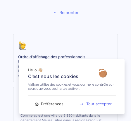
Remonter
Ordre d'affichage des professionnels
Les 3 premiers professionnels affichés sont les plus
proches du lieu demandé. Les autres sont classés selon
Hello 👋🏼
leur réactivité et leur niveau de clientèle, indépendamment
de la distance.
C'est nous les cookies
Valkae utilise des cookies et vous donne le contrôle sur
ceux que vous souhaitez activer.
Préférences
Tout accepter
Commercy (55200)
Commercy est une ville de 5 350 habitants dans le
département Meuse, situé dans la région Grand Est.