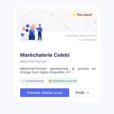
⚡️ Très réactif
Prochaine disponibilité
< 3 semaines
Maréchalerie Celebi
Marechal-ferrant
Maréchal-ferrant passionnée, je prends en
charge tous types d’équidés. À l’...
📖 4 prestations
🤩 Clientèle ouverte
Prendre rendez-vous
Profil