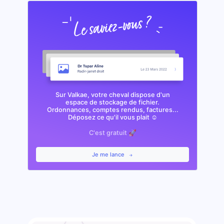
Sur Valkae, votre cheval dispose d'un
espace de stockage de fichier.
Ordonnances, comptes rendus, factures...
Déposez ce qu'il vous plait ☺️
C'est gratuit 🚀
Je me lance