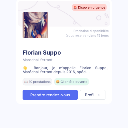
🚨 Dispo en urgence
Prochaine disponibilité
(sous réserve)
dans 15 jours
Florian Suppo
Marechal-ferrant
👋 Bonjour, je m’appelle Florian Suppo,
Maréchal-ferrant depuis 2016, spéci...
📖 10 prestations
🤩 Clientèle ouverte
Prendre rendez-vous
Profil