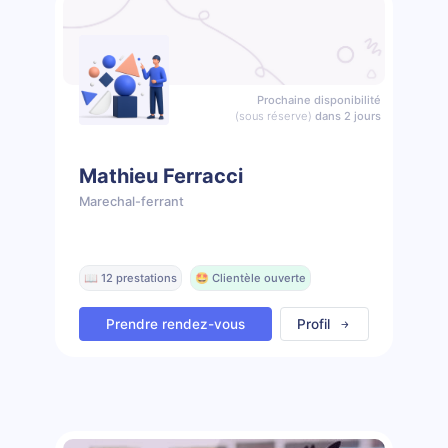
Prochaine disponibilité
(sous réserve)
dans 2 jours
Mathieu Ferracci
Marechal-ferrant
📖 12 prestations
🤩 Clientèle ouverte
Prendre rendez-vous
Profil