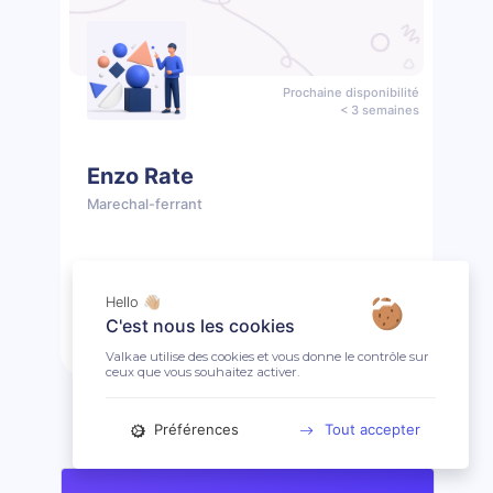
Prochaine disponibilité
< 3 semaines
Enzo Rate
Marechal-ferrant
📖 10 prestations
🤩 Clientèle ouverte
Hello 👋🏼
C'est nous les cookies
Prendre rendez-vous
Profil
Valkae utilise des cookies et vous donne le contrôle sur
ceux que vous souhaitez activer.
Préférences
Tout accepter