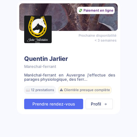
💸 Paiement en ligne
Prochaine disponibilité
< 3 semaines
Quentin Jarlier
Marechal-ferrant
Maréchal-ferrant en Auvergne j'effectue des
parages physiologique, des ferr...
📖 12 prestations
⚠️ Clientèle presque complète
Prendre rendez-vous
Profil