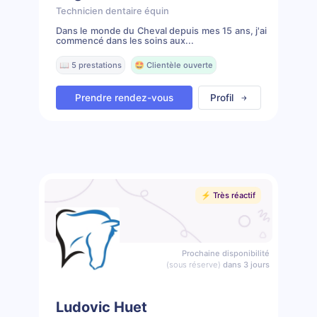
Technicien dentaire équin
Dans le monde du Cheval depuis mes 15 ans, j'ai
commencé dans les soins aux...
📖 5 prestations
🤩 Clientèle ouverte
Prendre rendez-vous
Profil
⚡️ Très réactif
Prochaine disponibilité
(sous réserve)
dans 3 jours
Ludovic Huet