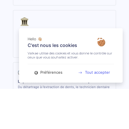
Aubigny-Sur-Nère (18700)
Aubigny-Sur-Nère est une ville de 5 451 habitants dans
Hello 👋🏼
le département Cher, situé dans la région Centre-Val De
C'est nous les cookies
Loire.
Valkae utilise des cookies et vous donne le contrôle sur
ceux que vous souhaitez activer.
Préférences
Tout accepter
La profession de Technicien Dentaire Équin
Du détartrage à l’extraction de dents, le technicien dentaire
équin s’occupe des soins dentaires courants des équidés. Il
sait analyser et identifier les potentielles affections et les
soigner quand cela lui est possible. De formation
supérieure, il est le seul, avec le vétérinaire, à pouvoir
pratiquer des actes de soins dentaires sur les équidés. En
règle général, il est conseillé de consulter 1 fois par an son
dentiste ou son technicien dentaire pour son équidé.