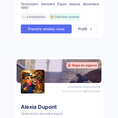
Technicien Dentaire Équin depuis décembre
1997.
📖 4 prestations
🤩 Clientèle ouverte
Prendre rendez-vous
Profil
🚨 Dispo en urgence
Prochaine disponibilité
(sous réserve)
dans 3 jours
Alexia Dupont
Technicien dentaire équin