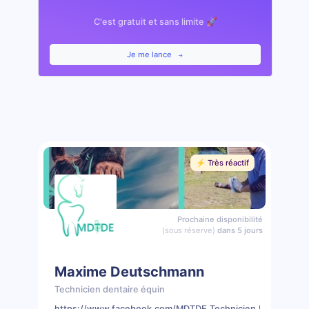
C'est gratuit et sans limite 🚀
Je me lance
⚡️ Très réactif
Prochaine disponibilité
(sous réserve)
dans 5 jours
Maxime Deutschmann
Technicien dentaire équin
https://www.facebook.com/MDTDE.Technicien.Dentaire.Eq