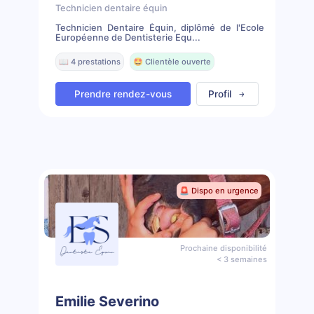
Technicien dentaire équin
Technicien Dentaire Équin, diplômé de l'Ecole
Européenne de Dentisterie Equ...
📖 4 prestations
🤩 Clientèle ouverte
Prendre rendez-vous
Profil
🚨 Dispo en urgence
Prochaine disponibilité
< 3 semaines
Emilie Severino