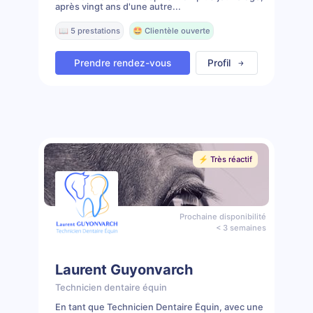
après vingt ans d'une autre...
📖 5 prestations
🤩 Clientèle ouverte
Prendre rendez-vous
Profil
⚡️ Très réactif
Prochaine disponibilité
< 3 semaines
Laurent Guyonvarch
Technicien dentaire équin
En tant que Technicien Dentaire Équin, avec une