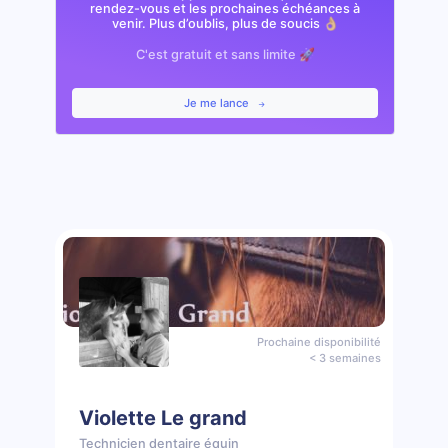
rendez-vous et les prochaines échéances à
venir. Plus d’oublis, plus de soucis 👌🏼
C'est gratuit et sans limite 🚀
Je me lance
Prochaine disponibilité
< 3 semaines
Violette Le grand
Technicien dentaire équin