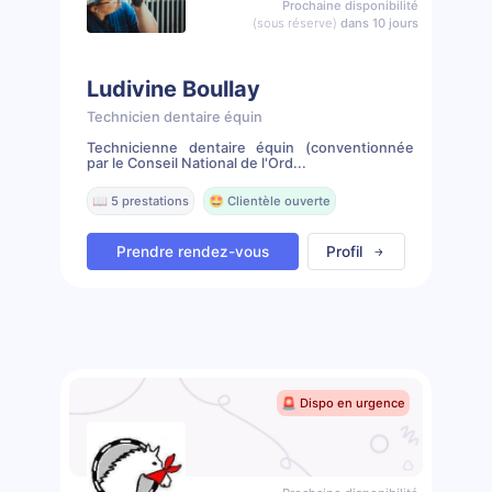
Prochaine disponibilité
(sous réserve)
dans 10 jours
Ludivine Boullay
Technicien dentaire équin
Technicienne dentaire équin (conventionnée
par le Conseil National de l'Ord...
📖 5 prestations
🤩 Clientèle ouverte
Prendre rendez-vous
Profil
🚨 Dispo en urgence