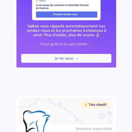
Valkae vous rappelle automatiquement vos
rendez-vous et les prochaines échéances à
venir. Plus d’oublis, plus de soucis 👌🏼
C'est gratuit et sans limite 🚀
Je me lance
⚡️ Très réactif
Prochaine disponibilité