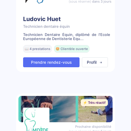
(sous réserve)
dans 3 jours
Ludovic Huet
Technicien dentaire équin
Technicien Dentaire Équin, diplômé de l'Ecole
Européenne de Dentisterie Equ...
📖 4 prestations
🤩 Clientèle ouverte
Prendre rendez-vous
Profil
⚡️ Très réactif
Prochaine disponibilité