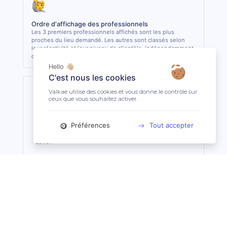
Ordre d'affichage des professionnels
Les 3 premiers professionnels affichés sont les plus
proches du lieu demandé. Les autres sont classés selon
leur réactivité et leur niveau de clientèle, indépendamment
de la distance.
Hello 👋🏼
C'est nous les cookies
Valkae utilise des cookies et vous donne le contrôle sur
ceux que vous souhaitez activer.
Mehun-Sur-Yèvre (18500)
Préférences
Tout accepter
Mehun-Sur-Yèvre est une ville de 6 380 habitants dans
le département Cher, situé dans la région Centre-Val De
Loire.
La profession de Technicien Dentaire Équin
Du détartrage à l’extraction de dents, le technicien dentaire
équin s’occupe des soins dentaires courants des équidés. Il