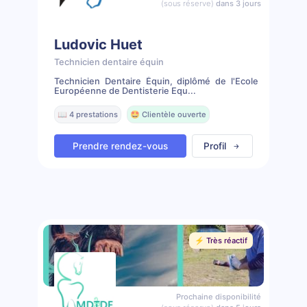
(sous réserve)
dans 3 jours
Ludovic Huet
Technicien dentaire équin
Technicien Dentaire Équin, diplômé de l'Ecole
Européenne de Dentisterie Equ...
📖 4 prestations
🤩 Clientèle ouverte
Prendre rendez-vous
Profil
⚡️ Très réactif
Prochaine disponibilité