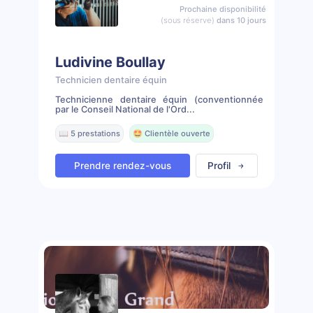
Prochaine disponibilité
(sous réserve)
dans 10 jours
Ludivine Boullay
Technicien dentaire équin
Technicienne dentaire équin (conventionnée
par le Conseil National de l'Ord...
📖 5 prestations
🤩 Clientèle ouverte
Prendre rendez-vous
Profil