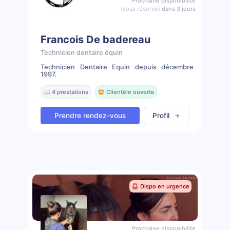
Prochaine disponibilité
(sous réserve)
dans 3 jours
Francois De badereau
Technicien dentaire équin
Technicien Dentaire Équin depuis décembre
1997.
📖 4 prestations
🤩 Clientèle ouverte
Prendre rendez-vous
Profil
🚨 Dispo en urgence
Prochaine disponibilité