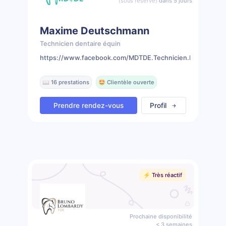
(sous réserve)
dans 5 jours
Maxime Deutschmann
Technicien dentaire équin
https://www.facebook.com/MDTDE.Technicien.Dentaire.Eq
📖 16 prestations
🤩 Clientèle ouverte
Prendre rendez-vous
Profil
⚡️ Très réactif
Prochaine disponibilité
< 3 semaines