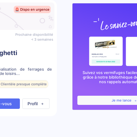
🚨 Dispo en urgence
Prochaine disponibilité
< 3 semaines
ghetti
éalisation de ferrages de
Suivez vos vermifuges facile
e loisirs...
grâce à notre bibliothèque d
nos rappels automa
 Clientèle presque complète
Je me lance
z-vous
Profil