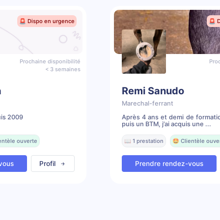
🚨 Dispo en urgence
🚨 
Prochaine disponibilité
Proc
< 3 semaines
a
Remi Sanudo
Marechal-ferrant
uis 2009
Après 4 ans et demi de formati
puis un BTM, j’ai acquis une ...
entèle ouverte
📖 1 prestation
🤩 Clientèle ouve
vous
Profil
Prendre rendez-vous