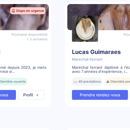
🚨 Dispo en urgence
Prochaine disponibilité
Proc
< 3 semaines
t
Lucas Guimaraes
Marechal-ferrant
lômé depuis 2023, je mets
Maréchal ferrant diplômé à l'é
vice d...
avec 7 années d'expérience, i...
Clientèle ouverte
📖 40 prestations
⚠️ Clientèle p
vous
Profil
Prendre rendez-vous