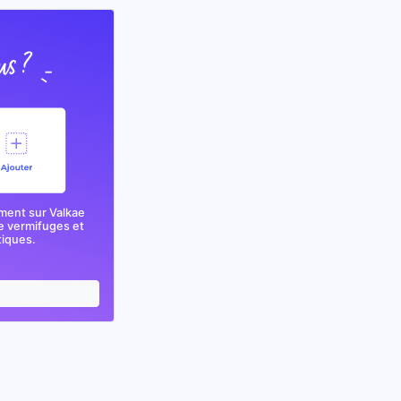
ment sur Valkae
e vermifuges et
tiques.