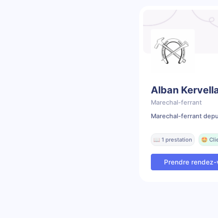
Alban Kervell
Marechal-ferrant
Marechal-ferrant dep
📖 1 prestation
🤩 Cli
Prendre rendez-