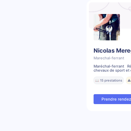
Nicolas Mere
Marechal-ferrant
Maréchal-ferrant R
chevaux de sport et d
📖 15 prestations
⚠️
Prendre rende