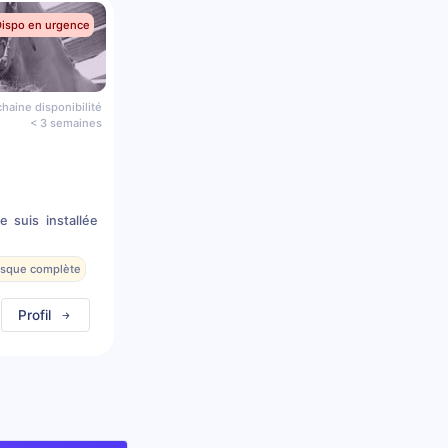
Dispo en urgence
haine disponibilité
< 3 semaines
e suis installée
resque complète
Profil