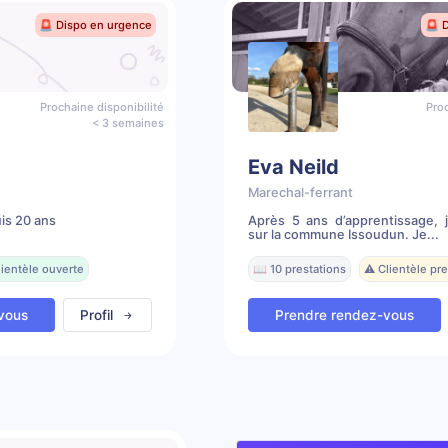
🚨 Dispo en urgence
🚨 
Prochaine disponibilité
Proc
< 3 semaines
Eva Neild
Marechal-ferrant
is 20 ans
Après 5 ans d’apprentissage, j
sur la commune Issoudun. Je...
lientèle ouverte
📖 10 prestations
⚠️ Clientèle p
vous
Profil
Prendre rendez-vous