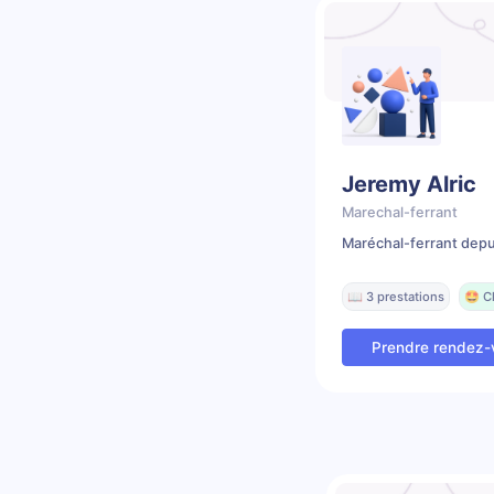
Jeremy Alric
Marechal-ferrant
Maréchal-ferrant depu
📖 3 prestations
🤩 C
Prendre rendez-