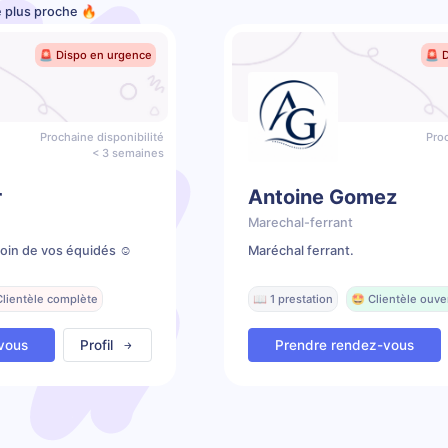
e plus proche 🔥
🚨 Dispo en urgence
🚨 
Prochaine disponibilité
Proc
< 3 semaines
r
Antoine Gomez
Marechal-ferrant
soin de vos équidés ☺️
Maréchal ferrant.
Clientèle complète
📖 1 prestation
🤩 Clientèle ouve
vous
Profil
Prendre rendez-vous