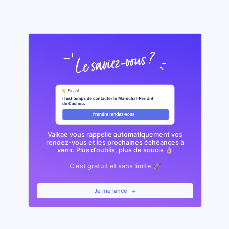
Valkae vous rappelle automatiquement vos
rendez-vous et les prochaines échéances à
venir. Plus d’oublis, plus de soucis 👌🏼
C'est gratuit et sans limite 🚀
Je me lance