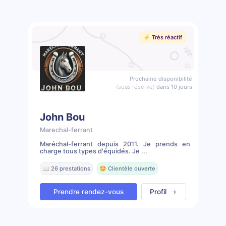
⚡️ Très réactif
Prochaine disponibilité
(sous réserve)
dans 10 jours
John Bou
Marechal-ferrant
Maréchal-ferrant depuis 2011. Je prends en
charge tous types d'équidés. Je ...
📖 26 prestations
🤩 Clientèle ouverte
Prendre rendez-vous
Profil