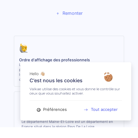
Remonter
Ordre d'affichage des professionnels
Les 3 premiers professionnels affichés sont les plus
proches du lieu demandé. Les autres sont classés selon
Hello 👋🏼
leur réactivité et leur niveau de clientèle, indépendamment
de la distance.
C'est nous les cookies
Valkae utilise des cookies et vous donne le contrôle sur
ceux que vous souhaitez activer.
Préférences
Tout accepter
Maine-Et-Loire (49)
Le département Maine-Et-Loire est un département en
France situé dans la région Pays De La Loire.