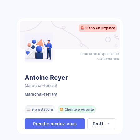
🚨 Dispo en urgence
Prochaine disponibilité
< 3 semaines
Antoine Royer
Marechal-ferrant
Maréchal-ferrant
📖 9 prestations
🤩 Clientèle ouverte
Prendre rendez-vous
Profil