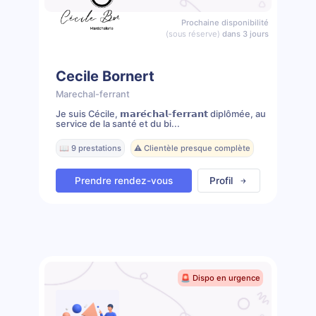
Prochaine disponibilité
(sous réserve)
dans 3 jours
Cecile Bornert
Marechal-ferrant
Je suis Cécile, 𝗺𝗮𝗿𝗲́𝗰𝗵𝗮𝗹-𝗳𝗲𝗿𝗿𝗮𝗻𝘁 diplômée, au
service de la santé et du bi...
📖 9 prestations
⚠️ Clientèle presque complète
Prendre rendez-vous
Profil
🚨 Dispo en urgence