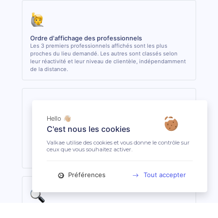
Ordre d'affichage des professionnels
Les 3 premiers professionnels affichés sont les plus
proches du lieu demandé. Les autres sont classés selon
leur réactivité et leur niveau de clientèle, indépendamment
de la distance.
Hello 👋🏼
Bas-Rhin (67)
C'est nous les cookies
Le département Bas-Rhin est un département en France
Valkae utilise des cookies et vous donne le contrôle sur
situé dans la région Grand Est.
ceux que vous souhaitez activer.
Préférences
Tout accepter
La profession de Maréchal-Ferrant
Le Maréchal-Ferrant est un artisan qui s’occupe d’entretenir