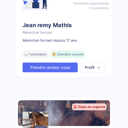
Prochaine disponibilité
< 3 semaines
Jean remy Mathis
Marechal-ferrant
Maréchal-ferrant depuis 17 ans
📖 1 prestation
🤩 Clientèle ouverte
Prendre rendez-vous
Profil
🚨 Dispo en urgence