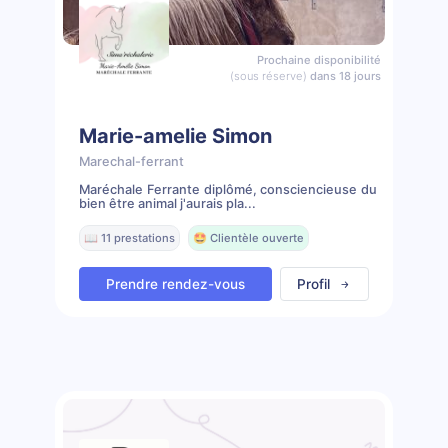
Prochaine disponibilité
(sous réserve)
dans 18 jours
Marie-amelie Simon
Marechal-ferrant
Maréchale Ferrante diplômé, consciencieuse du
bien être animal j'aurais pla...
📖 11 prestations
🤩 Clientèle ouverte
Prendre rendez-vous
Profil