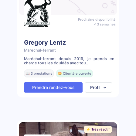
Prochaine disponibilité
< 3 semaines
Gregory Lentz
Marechal-ferrant
Maréchal-ferrant depuis 2019, je prends en
charge tous les équidés avec tou...
📖 3 prestations
🤩 Clientèle ouverte
Prendre rendez-vous
Profil
⚡️ Très réactif