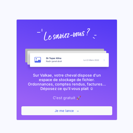
Sur Valkae, votre cheval dispose d'un
espace de stockage de fichier.
Ordonnances, comptes rendus, factures...
Déposez ce qu'il vous plait ☺️
C'est gratuit 🚀
Je me lance