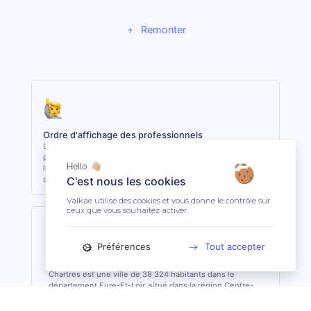
Remonter
Ordre d'affichage des professionnels
Les 3 premiers professionnels affichés sont les plus
proches du lieu demandé. Les autres sont classés selon
Hello 👋🏼
leur réactivité et leur niveau de clientèle, indépendamment
de la distance.
C'est nous les cookies
Valkae utilise des cookies et vous donne le contrôle sur
ceux que vous souhaitez activer.
Préférences
Tout accepter
Chartres (28000)
Chartres est une ville de 38 324 habitants dans le
département Eure-Et-Loir, situé dans la région Centre-
Val De Loire.