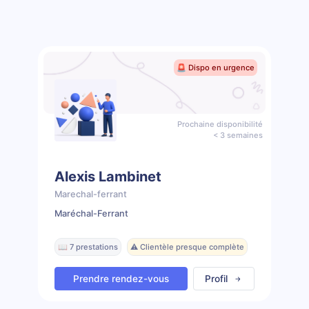
🚨 Dispo en urgence
Prochaine disponibilité
< 3 semaines
Alexis Lambinet
Marechal-ferrant
Maréchal-Ferrant
📖 7 prestations
⚠️ Clientèle presque complète
Prendre rendez-vous
Profil