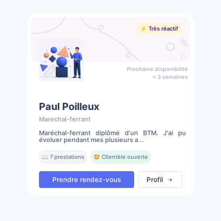
⚡️ Très réactif
Prochaine disponibilité
< 3 semaines
Paul Poilleux
Marechal-ferrant
Maréchal-ferrant diplômé d'un BTM. J'ai pu
évoluer pendant mes plusieurs a...
📖 7 prestations
🤩 Clientèle ouverte
Prendre rendez-vous
Profil