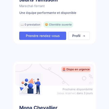
Marechal-ferrant
Une équipe performante et disponible
📖 0 prestation
🤩 Clientèle ouverte
Prendre rendez-vous
Profil
🚨 Dispo en urgence
Prochaine disponibilité
(sous réserve)
dans 3 jours
Mona Chevallier