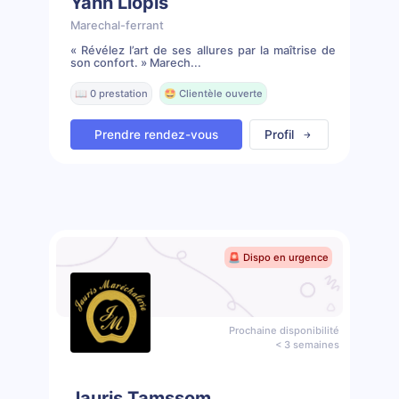
Yann Llopis
Marechal-ferrant
« Révélez l’art de ses allures par la maîtrise de
son confort. » Marech...
📖 0 prestation
🤩 Clientèle ouverte
Prendre rendez-vous
Profil
🚨 Dispo en urgence
Prochaine disponibilité
< 3 semaines
Jauris Tamssom