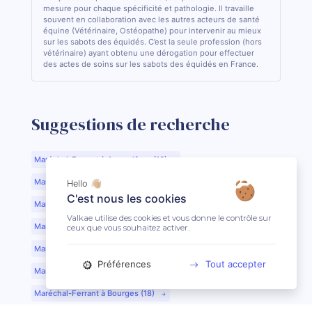
mesure pour chaque spécificité et pathologie. Il travaille
souvent en collaboration avec les autres acteurs de santé
équine (Vétérinaire, Ostéopathe) pour intervenir au mieux
sur les sabots des équidés. C’est la seule profession (hors
vétérinaire) ayant obtenu une dérogation pour effectuer
des actes de soins sur les sabots des équidés en France.
Suggestions de recherche
Maréchal-Ferrant à Angoulême (16)
Maréchal-Ferrant à Aurillac (15)
Hello 👋🏼
C'est nous les cookies
Maréchal-Ferrant à Argentan (61)
Valkae utilise des cookies et vous donne le contrôle sur
Maréchal-Ferrant à Bar-le-Duc (55)
ceux que vous souhaitez activer.
Maréchal-Ferrant à Beauvais (60)
Préférences
Tout accepter
Maréchal-Ferrant à Bordeaux (33)
Maréchal-Ferrant à Bourges (18)