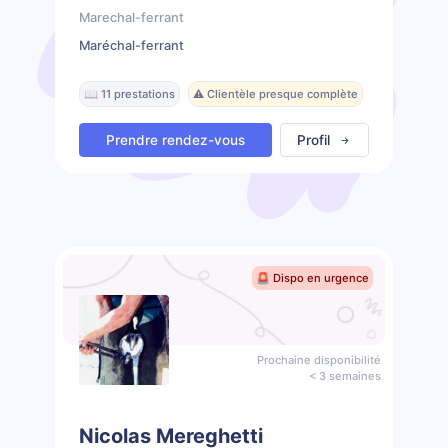
Marechal-ferrant
Maréchal-ferrant
📖 11 prestations
⚠️ Clientèle presque complète
Prendre rendez-vous
Profil
🚨 Dispo en urgence
Prochaine disponibilité
< 3 semaines
Nicolas Mereghetti