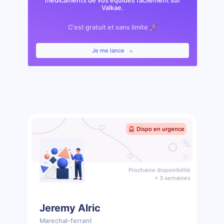
médicaments de vos équidés facilement sur
Valkae.
C'est gratuit et sans limite 🚀
Je me lance
🚨 Dispo en urgence
Prochaine disponibilité
< 3 semaines
Jeremy Alric
Marechal-ferrant