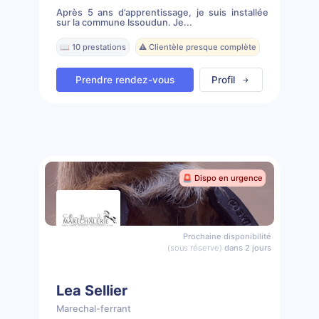
Après 5 ans d’apprentissage, je suis installée
sur la commune Issoudun. Je...
📖 10 prestations
⚠️ Clientèle presque complète
Prendre rendez-vous
Profil
🚨 Dispo en urgence
Prochaine disponibilité
(sous réserve)
dans 2 jours
Lea Sellier
Marechal-ferrant