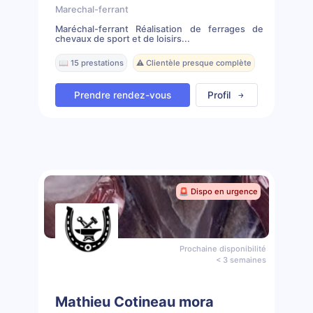
Marechal-ferrant
Maréchal-ferrant Réalisation de ferrages de
chevaux de sport et de loisirs...
📖 15 prestations
⚠️ Clientèle presque complète
Prendre rendez-vous
Profil
🚨 Dispo en urgence
Prochaine disponibilité
< 3 semaines
Mathieu Cotineau mora