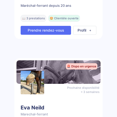
Maréchal-ferrant depuis 20 ans
📖 3 prestations
🤩 Clientèle ouverte
Prendre rendez-vous
Profil
🚨 Dispo en urgence
Prochaine disponibilité
< 3 semaines
Eva Neild
Marechal-ferrant