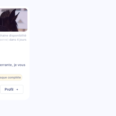
haine disponibilité
serve)
dans 4 jours
errante, je vous
resque complète
Profil