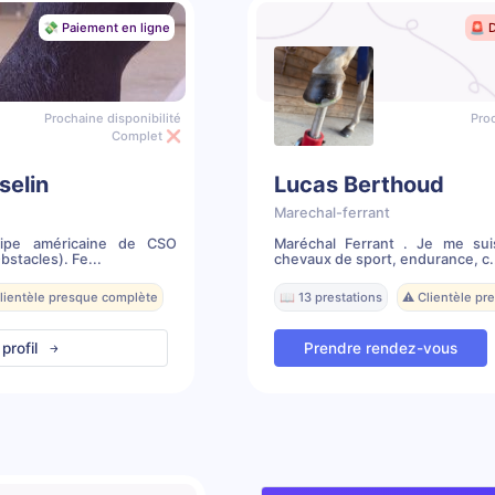
💸 Paiement en ligne
🚨 
Prochaine disponibilité
Proc
Complet ❌
selin
Lucas Berthoud
Marechal-ferrant
ipe américaine de CSO
Maréchal Ferrant . Je me sui
stacles). Fe...
chevaux de sport, endurance, c.
Clientèle presque complète
📖 13 prestations
⚠️ Clientèle p
 profil
Prendre rendez-vous