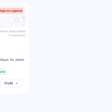
Dispo en urgence
haine disponibilité
< 3 semaines
dique Au plaisir
erte
Profil