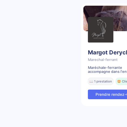
Margot Deryc
Marechal-ferrant
Maréchale-ferran
accompagne dans l'entr
📖 1 prestation
🤩 Cli
Prendre rendez-