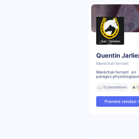
Quentin Jarlie
Marechal-ferrant
Maréchal-ferrant en
parages physiologique,
📖 12 prestations
⚠️ 
Prendre rendez-