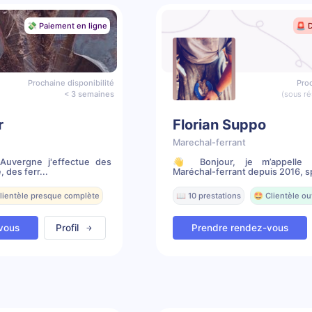
💸 Paiement en ligne
🚨 
Prochaine disponibilité
Proc
< 3 semaines
(sous ré
r
Florian Suppo
Marechal-ferrant
 Auvergne j'effectue des
👋 Bonjour, je m’appelle F
 des ferr...
Maréchal-ferrant depuis 2016, sp
Clientèle presque complète
📖 10 prestations
🤩 Clientèle ou
vous
Profil
Prendre rendez-vous