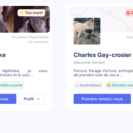
⚡️ Très réactif
🚨 
Prochaine disponibilité
Proc
< 3 semaines
ke
Charles Gay-crosier
Marechal-ferrant
te diplômée, je vous
Ferrure Parage Ferrure orthopé
etien et le suiv...
de prendre soin de vos é...
entèle ouverte
📖 8 prestations
🤩 Clientèle ouv
vous
Profil
Prendre rendez-vous