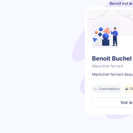
Benoit est l
Benoit Buchel
Marechal-ferrant
Maréchal-ferrant depu
📖 3 prestations
⚠️ C
Voir le