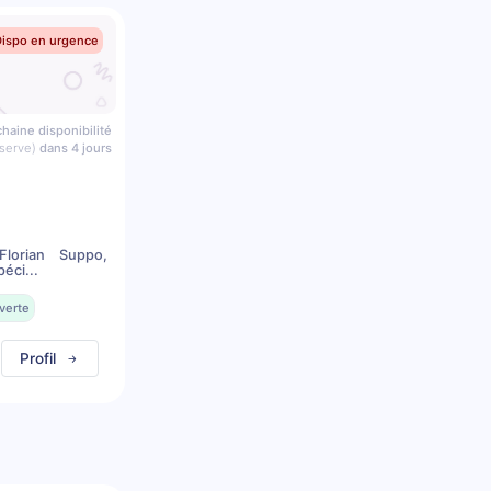
Dispo en urgence
haine disponibilité
serve)
dans 4 jours
lorian Suppo,
éci...
verte
Profil