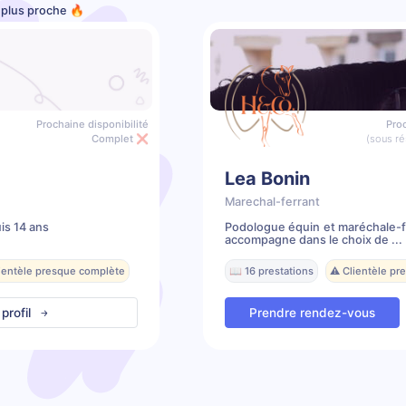
e plus proche 🔥
Prochaine disponibilité
Proc
Complet ❌
(sous ré
Lea Bonin
Marechal-ferrant
is 14 ans
Podologue équin et maréchale-f
accompagne dans le choix de ...
lientèle presque complète
📖 16 prestations
⚠️ Clientèle p
 profil
Prendre rendez-vous