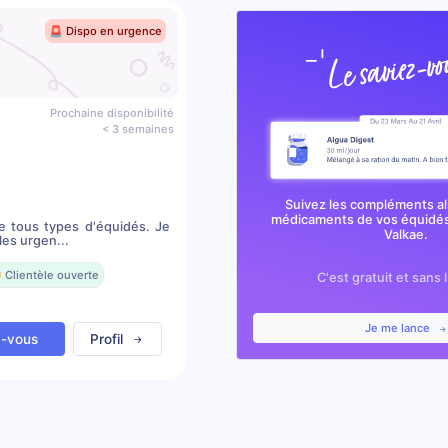
🚨 Dispo en urgence
Prochaine disponibilité
< 3 semaines
Suivez les compléments al
médicaments de vos équidés
e tous types d'équidés. Je
Valkae.
les urgen...
 Clientèle ouverte
C'est gratuit et sans 
Je me lance
z-vous
Profil