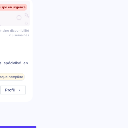
Dispo en urgence
haine disponibilité
< 3 semaines
s spécialisé en
..
resque complète
Profil