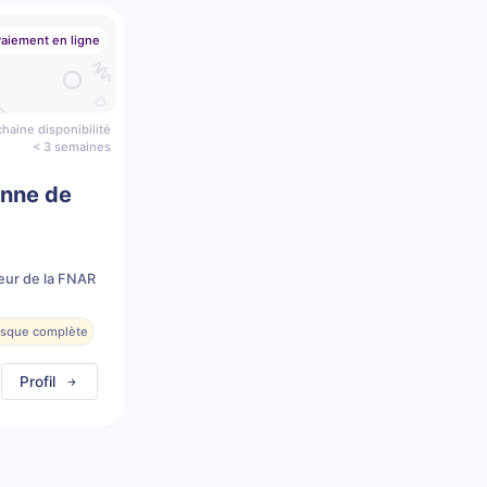
aiement en ligne
haine disponibilité
< 3 semaines
enne de
eur de la FNAR
resque complète
Profil