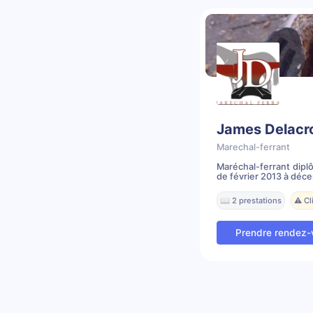
James Delacr
Marechal-ferrant
Maréchal-ferrant dipl
de février 2013 à déce
📖 2 prestations
⚠️ C
Prendre rendez-