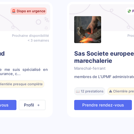
🚨 Dispo en urgence
💸 P
Prochaine disponibilité
Proc
< 3 semaines
ud
Sas Societe europe
marechalerie
Marechal-ferrant
Je me suis spécialisé en
rance, c...
membres de L'UPMF administrat
Clientèle presque complète
📖 12 prestations
⚠️ Clientèle p
vous
Profil
Prendre rendez-vous