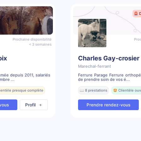
🚨 
Prochaine disponibilité
Proc
< 3 semaines
oix
Charles Gay-crosier
Marechal-ferrant
ômée depuis 2011, salariés
Ferrure Parage Ferrure orthopé
mbre ...
de prendre soin de vos é...
lientèle presque complète
📖 8 prestations
🤩 Clientèle ouv
vous
Profil
Prendre rendez-vous