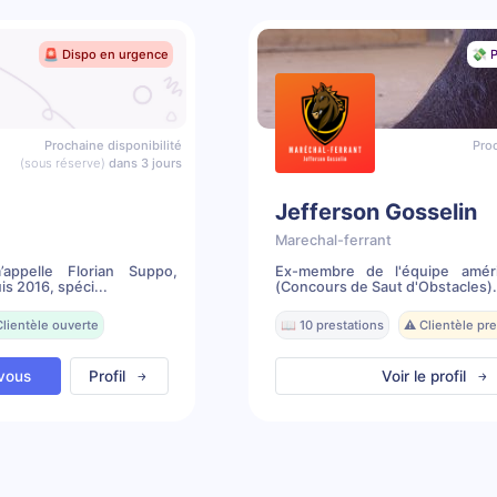
🚨 Dispo en urgence
💸 P
Prochaine disponibilité
Proc
(sous réserve)
dans 3 jours
Jefferson Gosselin
Marechal-ferrant
ppelle Florian Suppo,
Ex-membre de l'équipe amér
s 2016, spéci...
(Concours de Saut d'Obstacles). 
Clientèle ouverte
📖 10 prestations
⚠️ Clientèle p
vous
Profil
Voir le profil