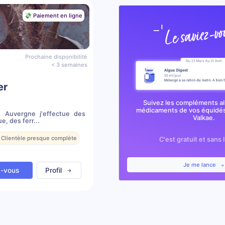
💸 Paiement en ligne
Prochaine disponibilité
< 3 semaines
er
Suivez les compléments al
médicaments de vos équidés
n Auvergne j'effectue des
Valkae.
, des ferr...
 Clientèle presque complète
C'est gratuit et sans 
Je me lance
z-vous
Profil