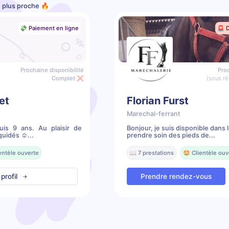
le plus proche 🔥
💸 Paiement en ligne
🚨 
Prochaine disponibilité
Proc
Complet ❌
(sous ré
et
Florian Furst
Marechal-ferrant
uis 9 ans. Au plaisir de
Bonjour, je suis disponible dans
quidés ☺...
prendre soin des pieds de...
entèle ouverte
📖 7 prestations
🤩 Clientèle ouv
 profil
Prendre rendez-vous