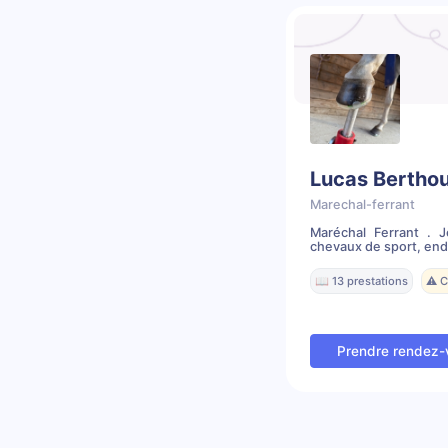
Lucas Bertho
Marechal-ferrant
Maréchal Ferrant . 
chevaux de sport, endu
📖 13 prestations
⚠️ 
Prendre rendez-