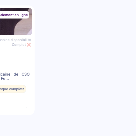
aiement en ligne
haine disponibilité
Complet ❌
icaine de CSO
Fe...
resque complète