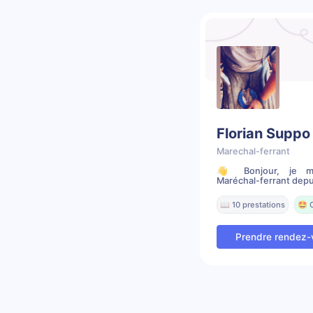
Florian Suppo
Marechal-ferrant
👋 Bonjour, je m’a
Maréchal-ferrant depui
📖 10 prestations
🤩 
Prendre rendez-