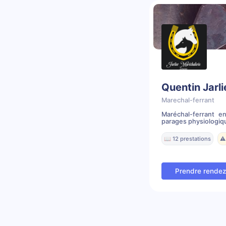
Quentin Jarli
Marechal-ferrant
Maréchal-ferrant e
parages physiologique
📖 12 prestations
⚠️
Prendre rende