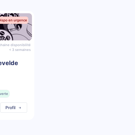
Dispo en urgence
haine disponibilité
< 3 semaines
evelde
verte
Profil