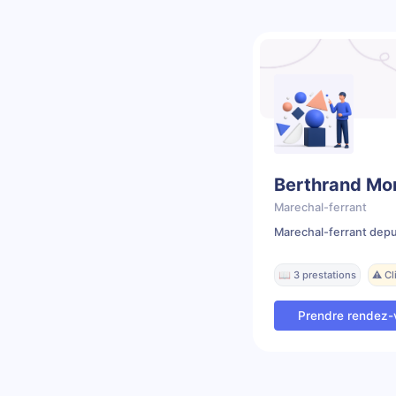
Berthrand Mor
Marechal-ferrant
Marechal-ferrant depu
📖 3 prestations
⚠️ C
Prendre rendez-