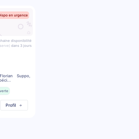
Dispo en urgence
haine disponibilité
serve)
dans 3 jours
lorian Suppo,
éci...
verte
Profil