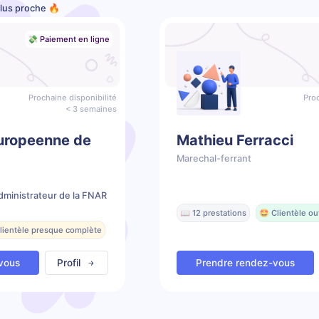
plus proche 🔥
💸 Paiement en ligne
Prochaine disponibilité
Proc
< 3 semaines
europeenne de
Mathieu Ferracci
Marechal-ferrant
ministrateur de la FNAR
📖 12 prestations
🤩 Clientèle ou
Clientèle presque complète
vous
Profil
Prendre rendez-vous