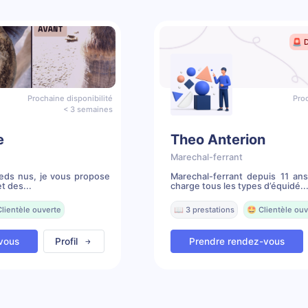
🚨 
Prochaine disponibilité
Proc
< 3 semaines
e
Theo Anterion
Marechal-ferrant
ieds nus, je vous propose
Marechal-ferrant depuis 11 an
t des...
charge tous les types d’équidé..
Clientèle ouverte
📖 3 prestations
🤩 Clientèle ouv
vous
Profil
Prendre rendez-vous