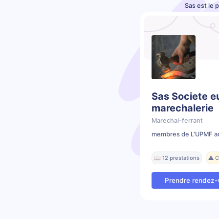
Sas est le 
Sas Societe 
marechalerie
Marechal-ferrant
membres de L'UPMF ad
📖 12 prestations
⚠️ 
Prendre rendez-