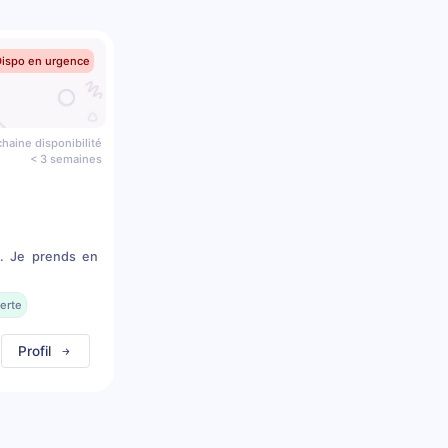
Dispo en urgence
haine disponibilité
< 3 semaines
s. Je prends en
.
erte
Profil