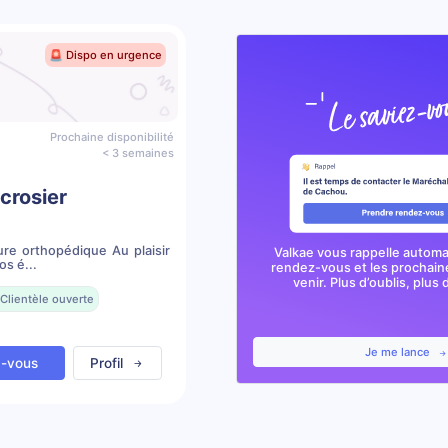
🚨 Dispo en urgence
Prochaine disponibilité
< 3 semaines
crosier
ure orthopédique Au plaisir
Valkae vous rappelle autom
os é...
rendez-vous et les prochai
venir. Plus d’oublis, plus d
Clientèle ouverte
Je me lance
z-vous
Profil