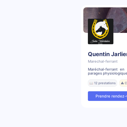
Quentin Jarlie
Marechal-ferrant
Maréchal-ferrant en
parages physiologique,
📖 12 prestations
⚠️ 
Prendre rendez-