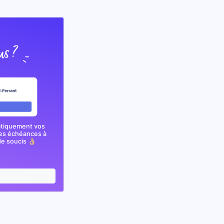
atiquement vos
nes échéances à
e soucis 👌🏼