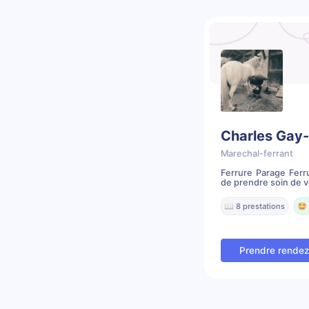
Charles Gay-
Marechal-ferrant
Ferrure Parage Ferr
de prendre soin de v
📖 8 prestations
🤩 
Prendre rende