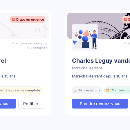
🚨 Dispo en urgence
🚨 
Prochaine disponibilité
Proc
< 3 semaines
el
Charles Leguy vand
Marechal-ferrant
is 15 ans
Marechal-ferrant depuis 10 ans
lientèle presque complète
📖 14 prestations
🤩 Clientèle ou
vous
Profil
Prendre rendez-vous