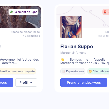
💸 Paiement en ligne
🚨 
Prochaine disponibilité
Proc
< 3 semaines
(sous ré
r
Florian Suppo
Marechal-ferrant
 Auvergne j'effectue des
👋 Bonjour, je m’appelle F
 des ferr...
Maréchal-ferrant depuis 2016, sp
Clientèle presque complète
📖 10 prestations
🤩 Clientèle ou
vous
Profil
Prendre rendez-vous