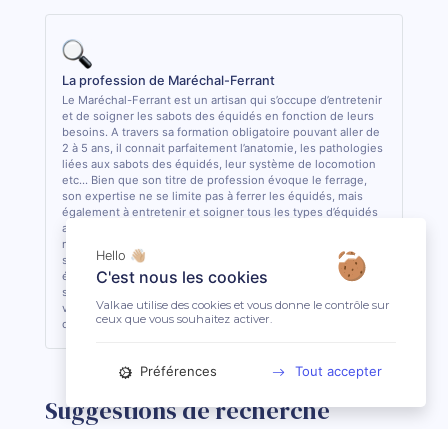
La profession de Maréchal-Ferrant
Le Maréchal-Ferrant est un artisan qui s’occupe d’entretenir
et de soigner les sabots des équidés en fonction de leurs
besoins. A travers sa formation obligatoire pouvant aller de
2 à 5 ans, il connait parfaitement l’anatomie, les pathologies
liées aux sabots des équidés, leur système de locomotion
etc... Bien que son titre de profession évoque le ferrage,
son expertise ne se limite pas à ferrer les équidés, mais
également à entretenir et soigner tous les types d’équidés
aux pieds nus, ou encore à créer/adapter des fers sur-
mesure pour chaque spécificité et pathologie. Il travaille
Hello 👋🏼
souvent en collaboration avec les autres acteurs de santé
C'est nous les cookies
équine (Vétérinaire, Ostéopathe) pour intervenir au mieux
sur les sabots des équidés. C’est la seule profession (hors
Valkae utilise des cookies et vous donne le contrôle sur
vétérinaire) ayant obtenu une dérogation pour effectuer
ceux que vous souhaitez activer.
des actes de soins sur les sabots des équidés en France.
Préférences
Tout accepter
Suggestions de recherche