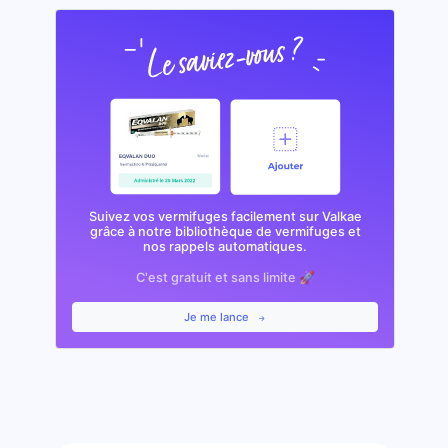
Suivez vos vermifuges facilement sur Valkae
grâce à notre bibliothèque de vermifuges et
nos rappels automatiques.
C'est gratuit et sans limite 🚀
Je me lance