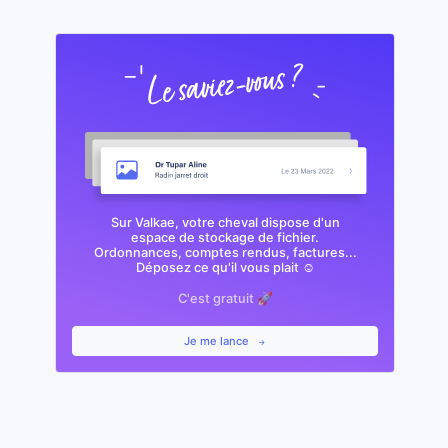
Sur Valkae, votre cheval dispose d'un
espace de stockage de fichier.
Ordonnances, comptes rendus, factures...
Déposez ce qu'il vous plait ☺️
C'est gratuit 🚀
Je me lance