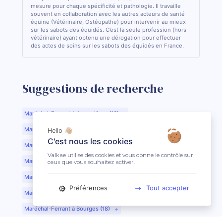
mesure pour chaque spécificité et pathologie. Il travaille
souvent en collaboration avec les autres acteurs de santé
équine (Vétérinaire, Ostéopathe) pour intervenir au mieux
sur les sabots des équidés. C’est la seule profession (hors
vétérinaire) ayant obtenu une dérogation pour effectuer
des actes de soins sur les sabots des équidés en France.
Suggestions de recherche
Maréchal-Ferrant à Angoulême (16)
Maréchal-Ferrant à Aurillac (15)
Hello 👋🏼
C'est nous les cookies
Maréchal-Ferrant à Argentan (61)
Valkae utilise des cookies et vous donne le contrôle sur
Maréchal-Ferrant à Bar-le-Duc (55)
ceux que vous souhaitez activer.
Maréchal-Ferrant à Beauvais (60)
Préférences
Tout accepter
Maréchal-Ferrant à Bordeaux (33)
Maréchal-Ferrant à Bourges (18)