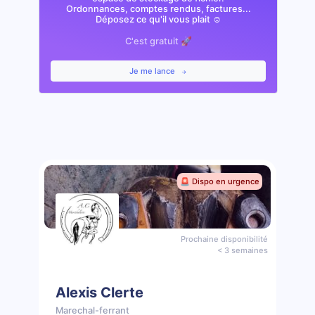
Ordonnances, comptes rendus, factures...
Déposez ce qu'il vous plait ☺️
C'est gratuit 🚀
Je me lance
🚨 Dispo en urgence
Prochaine disponibilité
< 3 semaines
Alexis Clerte
Marechal-ferrant