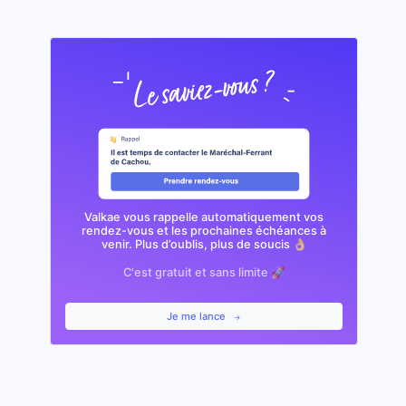
Valkae vous rappelle automatiquement vos
rendez-vous et les prochaines échéances à
venir. Plus d’oublis, plus de soucis 👌🏼
C'est gratuit et sans limite 🚀
Je me lance