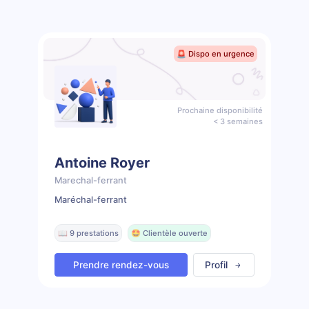
🚨 Dispo en urgence
Prochaine disponibilité
< 3 semaines
Antoine Royer
Marechal-ferrant
Maréchal-ferrant
📖 9 prestations
🤩 Clientèle ouverte
Prendre rendez-vous
Profil