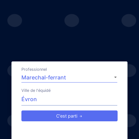
Professionnel
Ville de l'équidé
C'est parti