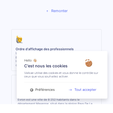
Remonter
Ordre d'affichage des professionnels
Les 3 premiers professionnels affichés sont les plus
proches du lieu demandé. Les autres sont classés selon
Hello 👋🏼
leur réactivité et leur niveau de clientèle, indépendamment
de la distance.
C'est nous les cookies
Valkae utilise des cookies et vous donne le contrôle sur
ceux que vous souhaitez activer.
Préférences
Tout accepter
Évron (53150)
Évron est une ville de 8 252 habitants dans le
département Mayenne, situé dans la région Pays De La
Loire.