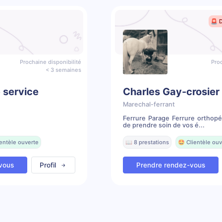
🚨 
Prochaine disponibilité
Proc
< 3 semaines
 service
Charles Gay-crosier
Marechal-ferrant
Ferrure Parage Ferrure orthopé
de prendre soin de vos é...
ientèle ouverte
📖 8 prestations
🤩 Clientèle ouv
vous
Profil
Prendre rendez-vous