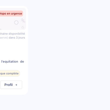
Dispo en urgence
haine disponibilité
serve)
dans 3 jours
l'equitation de
esque complète
Profil