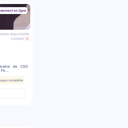
aiement en ligne
haine disponibilité
Complet ❌
icaine de CSO
Fe...
resque complète