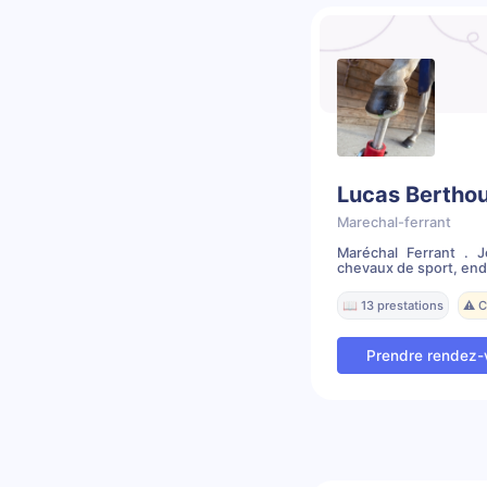
Lucas Bertho
Marechal-ferrant
Maréchal Ferrant . 
chevaux de sport, endu
📖 13 prestations
⚠️ 
Prendre rendez-