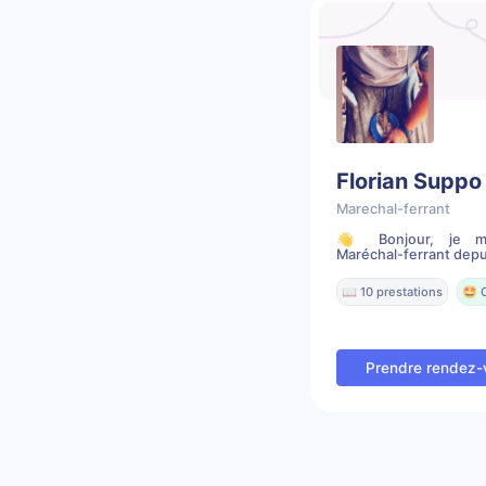
Florian Suppo
Marechal-ferrant
👋 Bonjour, je m’a
Maréchal-ferrant depui
📖 10 prestations
🤩 
Prendre rendez-