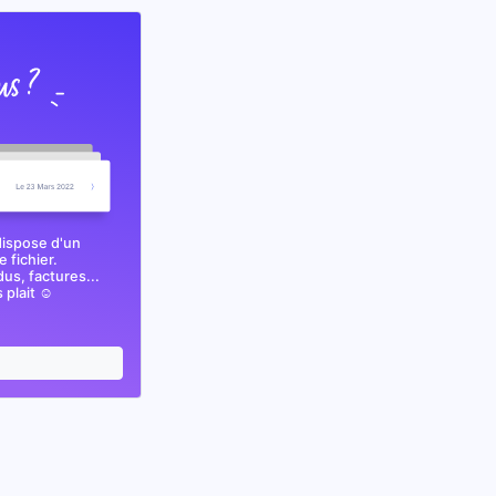
dispose d'un
 fichier.
s, factures...
plait ☺️