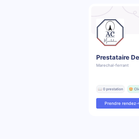
Prestataire De
Marechal-ferrant
📖 0 prestation
🤩 Cl
Prendre rendez-