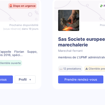
🚨 Dispo en urgence
💸 P
Prochaine disponibilité
Proc
(sous réserve)
dans 19 jours
Sas Societe europe
marechalerie
Marechal-ferrant
ppelle Florian Suppo,
s 2016, spéci...
membres de L'UPMF administrat
Clientèle ouverte
📖 12 prestations
⚠️ Clientèle p
vous
Profil
Prendre rendez-vous