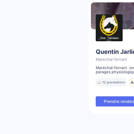
Quentin Jarli
Marechal-ferrant
Maréchal-ferrant e
parages physiologique
📖 12 prestations
⚠️
Prendre rende