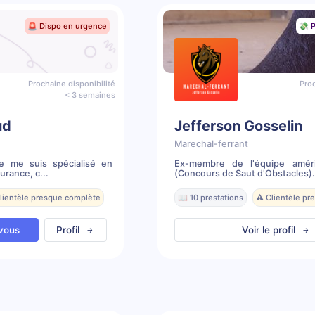
🚨 Dispo en urgence
💸 P
Prochaine disponibilité
Proc
< 3 semaines
ud
Jefferson Gosselin
Marechal-ferrant
Je me suis spécialisé en
Ex-membre de l'équipe amér
rance, c...
(Concours de Saut d'Obstacles). 
Clientèle presque complète
📖 10 prestations
⚠️ Clientèle p
vous
Profil
Voir le profil