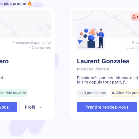
le plus proche 🔥
🚨 
Prochaine disponibilité
Proc
< 3 semaines
(sous ré
ero
Laurent Gonzales
Marechal-ferrant
nt
Passionnė par les chevaux et 
loisirs depuis tout petit, j'...
lientèle ouverte
📖 3 prestations
⚠️ Clientèle pr
vous
Profil
Prendre rendez-vous