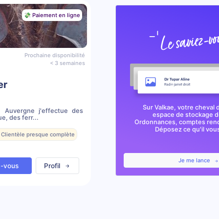
💸 Paiement en ligne
Prochaine disponibilité
< 3 semaines
er
Sur Valkae, votre cheval 
n Auvergne j'effectue des
espace de stockage de
, des ferr...
Ordonnances, comptes rendu
Déposez ce qu'il vous 
 Clientèle presque complète
Je me lance
z-vous
Profil