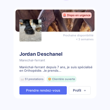
🚨 Dispo en urgence
Prochaine disponibilité
< 3 semaines
Jordan Deschanel
Marechal-ferrant
Maréchal-ferrant depuis 7 ans, je suis spécialisé
en Orthopédie. Je prends...
📖 51 prestations
🤩 Clientèle ouverte
Prendre rendez-vous
Profil