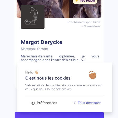
⚡️ Très réactif
Prochaine disponibilité
< 3 semaines
Margot Derycke
Marechal-ferrant
Maréchale-ferrante diplômée, je vous
accompagne dans l'entretien et le suiv...
📖 2 prestations
🤩 Clientèle ouverte
Hello 👋🏼
C'est nous les cookies
Prendre rendez-vous
Profil
Valkae utilise des cookies et vous donne le contrôle sur
ceux que vous souhaitez activer.
Préférences
Tout accepter