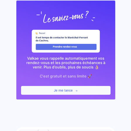
Valkae vous rappelle automatiquement vos
rendez-vous et les prochaines échéances à
venir. Plus d’oublis, plus de soucis 👌🏼
C'est gratuit et sans limite 🚀
Je me lance