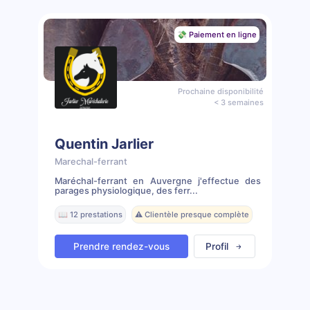
💸 Paiement en ligne
Prochaine disponibilité
< 3 semaines
Quentin Jarlier
Marechal-ferrant
Maréchal-ferrant en Auvergne j'effectue des
parages physiologique, des ferr...
📖 12 prestations
⚠️ Clientèle presque complète
Prendre rendez-vous
Profil