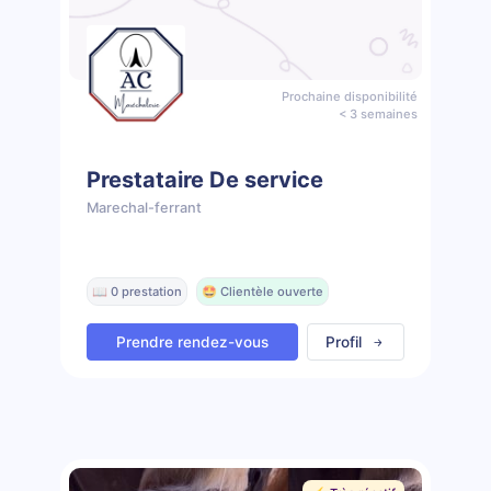
Prochaine disponibilité
< 3 semaines
Prestataire De service
Marechal-ferrant
📖 0 prestation
🤩 Clientèle ouverte
Prendre rendez-vous
Profil