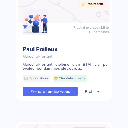
⚡️ Très réactif
Prochaine disponibilité
< 3 semaines
Paul Poilleux
Marechal-ferrant
Maréchal-ferrant diplômé d'un BTM. J'ai pu
évoluer pendant mes plusieurs a...
📖 7 prestations
🤩 Clientèle ouverte
Prendre rendez-vous
Profil