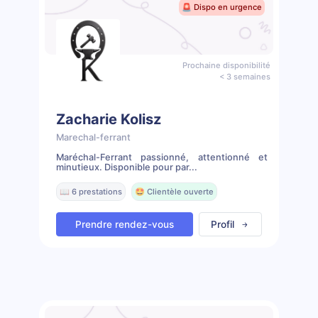
🚨 Dispo en urgence
Prochaine disponibilité
< 3 semaines
Zacharie Kolisz
Marechal-ferrant
Maréchal-Ferrant passionné, attentionné et
minutieux. Disponible pour par...
📖 6 prestations
🤩 Clientèle ouverte
Prendre rendez-vous
Profil