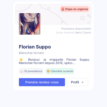
🚨 Dispo en urgence
Prochaine disponibilité
(sous réserve)
dans 2 jours
Florian Suppo
Marechal-ferrant
👋 Bonjour, je m’appelle Florian Suppo,
Maréchal-ferrant depuis 2016, spéci...
📖 10 prestations
🤩 Clientèle ouverte
Prendre rendez-vous
Profil