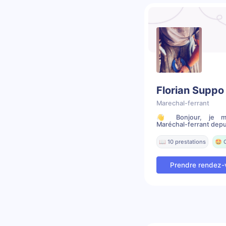
Florian Suppo
Marechal-ferrant
👋 Bonjour, je m’a
Maréchal-ferrant depui
📖 10 prestations
🤩 
Prendre rendez-