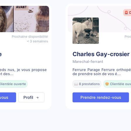
🚨 
Prochaine disponibilité
Proc
< 3 semaines
e
Charles Gay-crosier
Marechal-ferrant
ieds nus, je vous propose
Ferrure Parage Ferrure orthopé
t des...
de prendre soin de vos é...
Clientèle ouverte
📖 8 prestations
🤩 Clientèle ouv
vous
Profil
Prendre rendez-vous