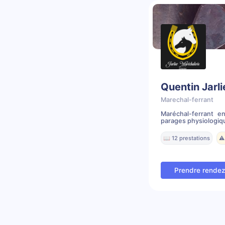
Quentin Jarli
Marechal-ferrant
Maréchal-ferrant e
parages physiologique
📖 12 prestations
⚠️
Prendre rende