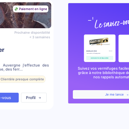
💸 Paiement en ligne
Prochaine disponibilité
< 3 semaines
er
n Auvergne j'effectue des
Suivez vos vermifuges facile
, des ferr...
grâce à notre bibliothèque d
nos rappels automa
 Clientèle presque complète
Je me lance
z-vous
Profil