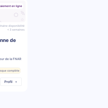
aiement en ligne
haine disponibilité
< 3 semaines
enne de
eur de la FNAR
resque complète
Profil