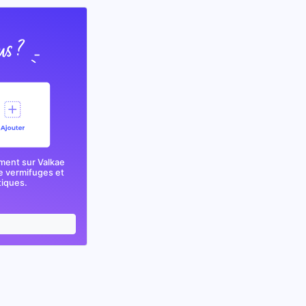
ment sur Valkae
e vermifuges et
tiques.