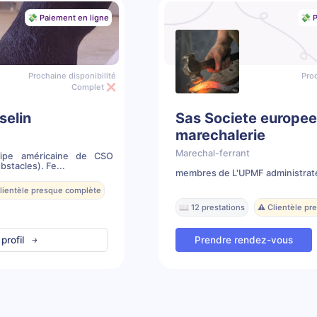
💸 Paiement en ligne
💸 P
Prochaine disponibilité
Proc
Complet ❌
selin
Sas Societe europe
marechalerie
Marechal-ferrant
ipe américaine de CSO
stacles). Fe...
membres de L'UPMF administrat
Clientèle presque complète
📖 12 prestations
⚠️ Clientèle p
 profil
Prendre rendez-vous