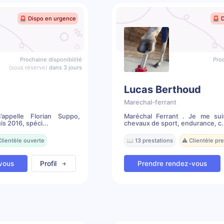
🚨 Dispo en urgence
🚨 
Prochaine disponibilité
Proc
(sous réserve)
dans 3 jours
Lucas Berthoud
Marechal-ferrant
ppelle Florian Suppo,
Maréchal Ferrant . Je me sui
s 2016, spéci...
chevaux de sport, endurance, c.
Clientèle ouverte
📖 13 prestations
⚠️ Clientèle p
vous
Profil
Prendre rendez-vous