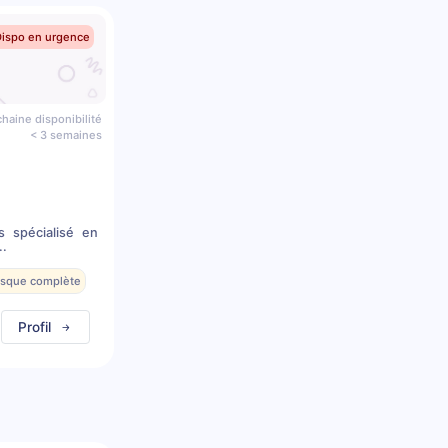
Dispo en urgence
haine disponibilité
< 3 semaines
s spécialisé en
..
resque complète
Profil