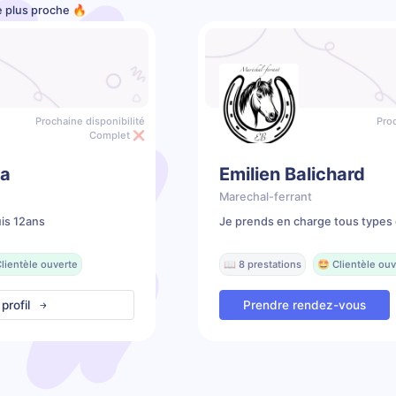
e plus proche 🔥
Prochaine disponibilité
Proc
Complet ❌
sa
Emilien Balichard
Marechal-ferrant
is 12ans
Je prends en charge tous types 
lientèle ouverte
📖 8 prestations
🤩 Clientèle ouv
 profil
Prendre rendez-vous