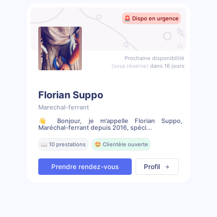
🚨 Dispo en urgence
Prochaine disponibilité
(sous réserve)
dans 16 jours
Florian Suppo
Marechal-ferrant
👋 Bonjour, je m’appelle Florian Suppo,
Maréchal-ferrant depuis 2016, spéci...
📖 10 prestations
🤩 Clientèle ouverte
Prendre rendez-vous
Profil