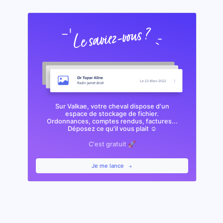
Sur Valkae, votre cheval dispose d'un
espace de stockage de fichier.
Ordonnances, comptes rendus, factures...
Déposez ce qu'il vous plait ☺️
C'est gratuit 🚀
Je me lance