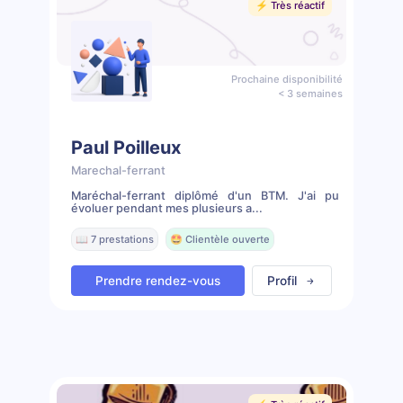
⚡️ Très réactif
Prochaine disponibilité
< 3 semaines
Paul Poilleux
Marechal-ferrant
Maréchal-ferrant diplômé d'un BTM. J'ai pu
évoluer pendant mes plusieurs a...
📖 7 prestations
🤩 Clientèle ouverte
Prendre rendez-vous
Profil