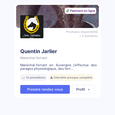
💸 Paiement en ligne
Prochaine disponibilité
< 3 semaines
Quentin Jarlier
Marechal-ferrant
Maréchal-ferrant en Auvergne j'effectue des
parages physiologique, des ferr...
📖 12 prestations
⚠️ Clientèle presque complète
Prendre rendez-vous
Profil