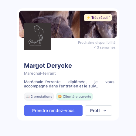
⚡️ Très réactif
Prochaine disponibilité
< 3 semaines
Margot Derycke
Marechal-ferrant
Maréchale-ferrante diplômée, je vous
accompagne dans l'entretien et le suiv...
📖 2 prestations
🤩 Clientèle ouverte
Prendre rendez-vous
Profil