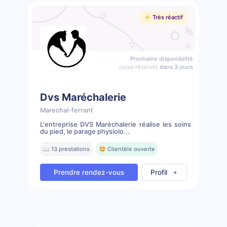
⚡️ Très réactif
Prochaine disponibilité
(sous réserve)
dans 3 jours
Dvs Maréchalerie
Marechal-ferrant
L'entreprise DVS Maréchalerie réalise les soins
du pied, le parage physiolo...
📖 13 prestations
🤩 Clientèle ouverte
Prendre rendez-vous
Profil