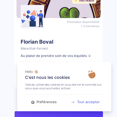
⚡️ Très réactif
Prochaine disponibilité
< 3 semaines
Florian Boval
Marechal-ferrant
Au plaisir de prendre soin de vos équidés ☺️
📖 5 prestations
⚠️ Clientèle presque complète
Hello 👋🏼
C'est nous les cookies
Prendre rendez-vous
Profil
Valkae utilise des cookies et vous donne le contrôle sur
ceux que vous souhaitez activer.
Préférences
Tout accepter