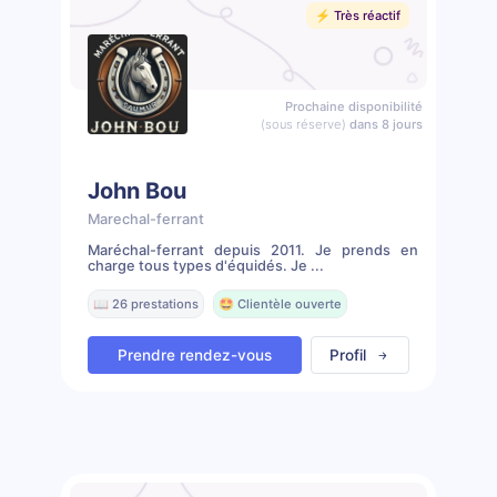
⚡️ Très réactif
Prochaine disponibilité
(sous réserve)
dans 8 jours
John Bou
Marechal-ferrant
Maréchal-ferrant depuis 2011. Je prends en
charge tous types d'équidés. Je ...
📖 26 prestations
🤩 Clientèle ouverte
Prendre rendez-vous
Profil