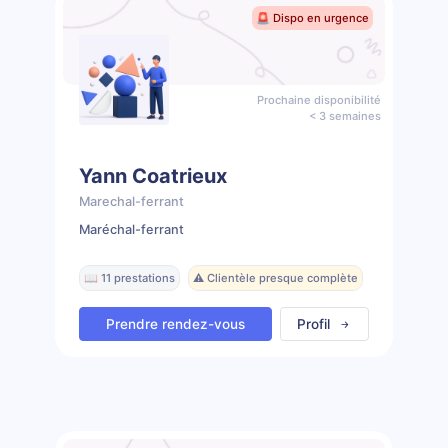
🚨 Dispo en urgence
Prochaine disponibilité
< 3 semaines
Yann Coatrieux
Marechal-ferrant
Maréchal-ferrant
📖 11 prestations
⚠️ Clientèle presque complète
Prendre rendez-vous
Profil