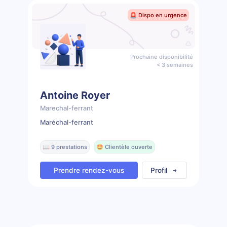
🚨 Dispo en urgence
Prochaine disponibilité
< 3 semaines
Antoine Royer
Marechal-ferrant
Maréchal-ferrant
📖 9 prestations
🤩 Clientèle ouverte
Prendre rendez-vous
Profil