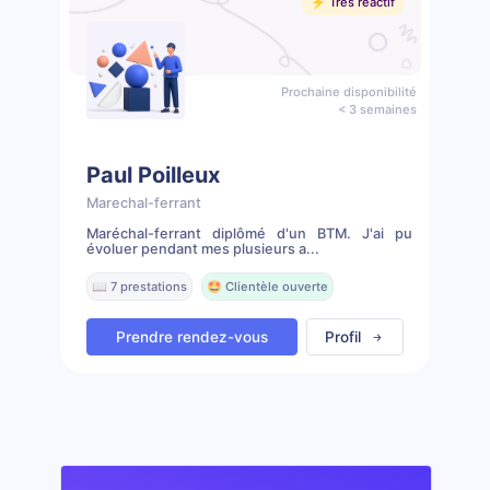
⚡️ Très réactif
Prochaine disponibilité
< 3 semaines
Paul Poilleux
Marechal-ferrant
Maréchal-ferrant diplômé d'un BTM. J'ai pu
évoluer pendant mes plusieurs a...
📖 7 prestations
🤩 Clientèle ouverte
Prendre rendez-vous
Profil