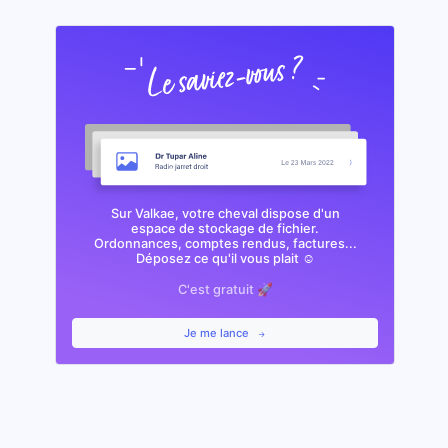
Sur Valkae, votre cheval dispose d'un
espace de stockage de fichier.
Ordonnances, comptes rendus, factures...
Déposez ce qu'il vous plait ☺️
C'est gratuit 🚀
Je me lance